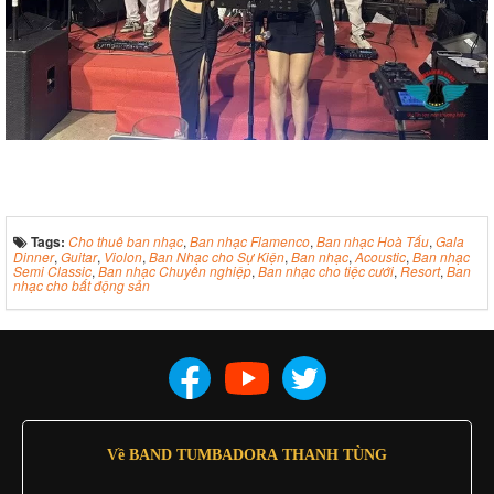
Tags:
Cho thuê ban nhạc
,
Ban nhạc Flamenco
,
Ban nhạc Hoà Tấu
,
Gala
Dinner
,
Guitar
,
Violon
,
Ban Nhạc cho Sự Kiện
,
Ban nhạc
,
Acoustic
,
Ban nhạc
Semi Classic
,
Ban nhạc Chuyên nghiệp
,
Ban nhạc cho tiệc cưới
,
Resort
,
Ban
nhạc cho bất động sản
Về BAND TUMBADORA THANH TÙNG