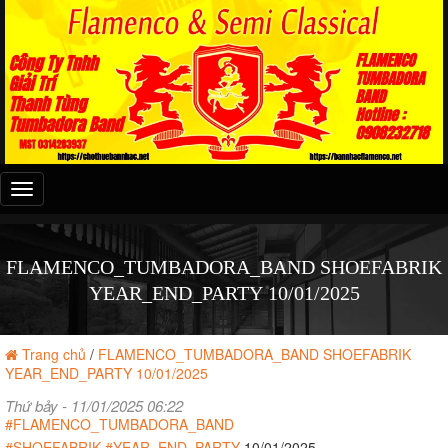
Đây
là
menu
mobile
FLAMENCO_TUMBADORA_BAND SHOEFABRIK
YEAR_END_PARTY 10/01/2025
Trang chủ
/
FLAMENCO_TUMBADORA_BAND SHOEFABRIK
YEAR_END_PARTY 10/01/2025
Thứ bảy - 11/01/2025 06:22
#FLAMENCO_TUMBADORA_BAND
#SHOEFABRIK
#YEAR_END_PARTY
10/01/2025