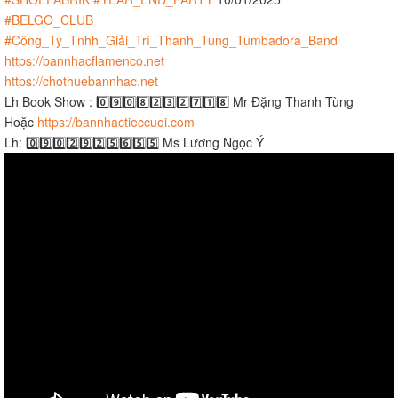
#BELGO_CLUB
#Công_Ty_Tnhh_Giải_Trí_Thanh_Tùng_Tumbadora_Band
https://bannhacflamenco.net
https://chothuebannhac.net
Lh Book Show : 0️⃣9️⃣0️⃣8️⃣2️⃣3️⃣2️⃣7️⃣1️⃣8️⃣ Mr Đặng Thanh Tùng
Hoặc
https://bannhactieccuoi.com​​​
Lh: 0️⃣9️⃣0️⃣2️⃣9️⃣2️⃣5️⃣6️⃣5️⃣5️⃣ Ms Lương Ngọc Ý