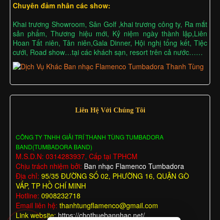
Chuyên đảm nhân các show:
Khai trương Showroom, Sân Golf ,khai trương công ty, Ra mắt
sản phẩm, Thương hiệu mới, Kỷ niệm ngày thành lập,Liên
Hoan Tất niên, Tân niên,Gala Dinner, Hội nghị tổng kết, Tiệc
cưới, Road show…tại các khách sạn, resort trên cả nước……
Liên Hệ Với Chúng Tôi
CÔNG TY TNHH GIẢI TRÍ THANH TÙNG TUMBADORA
BAND(TUMBADORA BAND)
M.S.D.N: 0314283937, Cấp tại TPHCM
Chịu trách nhiệm bởi:
Ban nhạc Flamenco Tumbadora
Địa chỉ:
95/35 ĐƯỜNG SỐ 02, PHƯỜNG 16, QUẬN GÒ
VẤP, TP HỒ CHÍ MINH
Hotline:
0908232718
Email liên hệ:
thanhtungflamenco@gmail.com
Link website:
https://chothuebannhac.net/