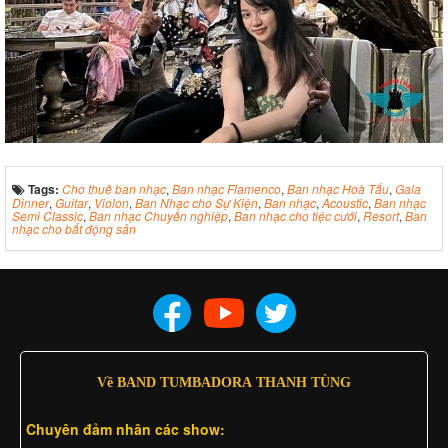
Tags:
Cho thuê ban nhạc
,
Ban nhạc Flamenco
,
Ban nhạc Hoà Tấu
,
Gala
Dinner
,
Guitar
,
Violon
,
Ban Nhạc cho Sự Kiện
,
Ban nhạc
,
Acoustic
,
Ban nhạc
Semi Classic
,
Ban nhạc Chuyên nghiệp
,
Ban nhạc cho tiệc cưới
,
Resort
,
Ban
nhạc cho bất động sản
Về BAND TUMBADORA THANH TÙNG
Chuyên đảm nhân các show: