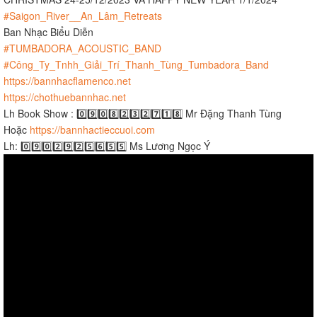
#Saigon_River__An_Lâm_Retreats
Ban Nhạc Biểu Diễn
#TUMBADORA_ACOUSTIC_BAND
#Công_Ty_Tnhh_Giải_Trí_Thanh_Tùng_Tumbadora_Band
https://bannhacflamenco.net
https://chothuebannhac.net
Lh Book Show : 0️⃣9️⃣0️⃣8️⃣2️⃣3️⃣2️⃣7️⃣1️⃣8️⃣ Mr Đặng Thanh Tùng
Hoặc
https://bannhactieccuoi.com​​​
Lh: 0️⃣9️⃣0️⃣2️⃣9️⃣2️⃣5️⃣6️⃣5️⃣5️⃣ Ms Lương Ngọc Ý