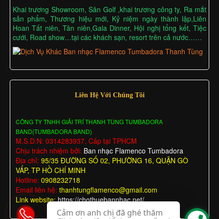
Khai trương Showroom, Sân Golf ,khai trương công ty, Ra mắt
sản phẩm, Thương hiệu mới, Kỷ niệm ngày thành lập,Liên
Hoan Tất niên, Tân niên,Gala Dinner, Hội nghị tổng kết, Tiệc
cưới, Road show…tại các khách sạn, resort trên cả nước……
Liên Hệ Với Chúng Tôi
CÔNG TY TNHH GIẢI TRÍ THANH TÙNG TUMBADORA
BAND(TUMBADORA BAND)
M.S.D.N: 0314283937, Cấp tại TPHCM
Chịu trách nhiệm bởi:
Ban nhạc Flamenco Tumbadora
Địa chỉ:
95/35 ĐƯỜNG SỐ 02, PHƯỜNG 16, QUẬN GÒ
VẤP, TP HỒ CHÍ MINH
Hotline:
0908232718
Email liên hệ:
thanhtungflamenco@gmail.com
Link website:
https://chothuebannhac.net/
Cảm ơn anh chị đã ghé thăm