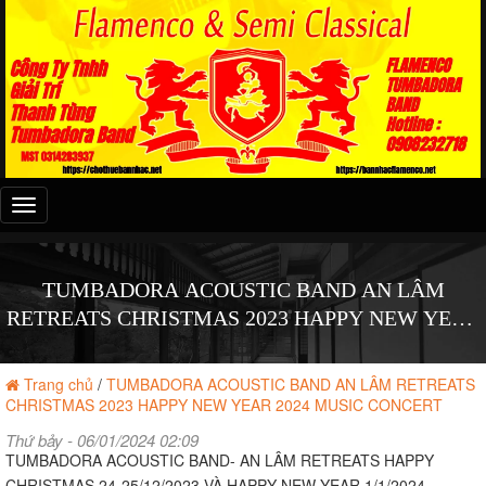
Đây
là
menu
mobile
TUMBADORA ACOUSTIC BAND AN LÂM
RETREATS CHRISTMAS 2023 HAPPY NEW YEAR
2024 MUSIC CONCERT
Trang chủ
/
TUMBADORA ACOUSTIC BAND AN LÂM RETREATS
CHRISTMAS 2023 HAPPY NEW YEAR 2024 MUSIC CONCERT
Thứ bảy - 06/01/2024 02:09
TUMBADORA ACOUSTIC BAND- AN LÂM RETREATS HAPPY
CHRISTMAS 24-25/12/2023 VÀ HAPPY NEW YEAR 1/1/2024