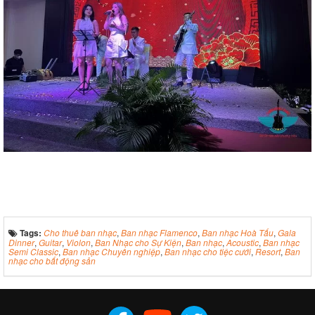
Tags:
Cho thuê ban nhạc
,
Ban nhạc Flamenco
,
Ban nhạc Hoà Tấu
,
Gala
Dinner
,
Guitar
,
Violon
,
Ban Nhạc cho Sự Kiện
,
Ban nhạc
,
Acoustic
,
Ban nhạc
Semi Classic
,
Ban nhạc Chuyên nghiệp
,
Ban nhạc cho tiệc cưới
,
Resort
,
Ban
nhạc cho bất động sản