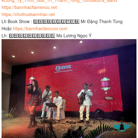
https://bannhacflamenco.net
https://chothuebannhac.net
Lh Book Show : 0️⃣9️⃣0️⃣8️⃣2️⃣3️⃣2️⃣7️⃣1️⃣8️⃣ Mr Đặng Thanh Tùng
Hoặc
https://bannhactieccuoi.com​​​
Lh: 0️⃣9️⃣0️⃣2️⃣9️⃣2️⃣5️⃣6️⃣5️⃣5️⃣ Ms Lương Ngọc Ý