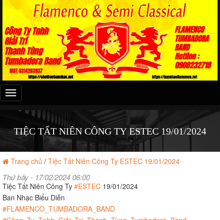
Đây
là
menu
mobile
TIỆC TẤT NIÊN CÔNG TY ESTEC 19/01/2024
Trang chủ
/
Tiệc Tất Niên Công Ty ESTEC 19/01/2024
Thứ bảy - 17/02/2024 06:00
Tiệc Tất Niên Công Ty
#ESTEC
19/01/2024
Ban Nhạc Biểu Diễn
#FLAMENCO_TUMBADORA_BAND
#Công_Ty_Tnhh_Giải_Trí_Thanh_Tùng_Tumbadora_Band