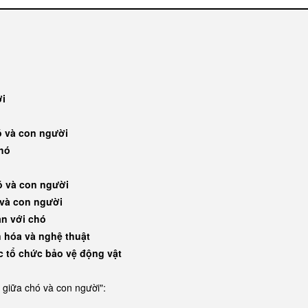
ời
hó và con người
chó
hó và con người
 và con người
ạn với chó
n hóa và nghệ thuật
ác tổ chức bảo vệ động vật
 giữa chó và con người":