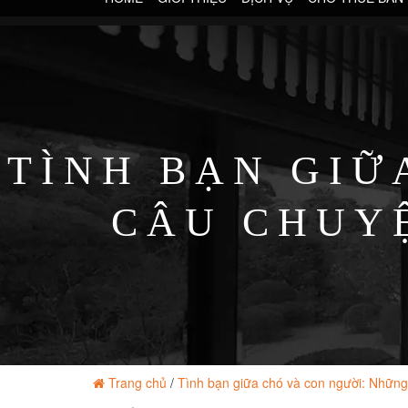
TÌNH BẠN GIỮ
CÂU CHUY
Trang chủ
/
Tình bạn giữa chó và con người: Những