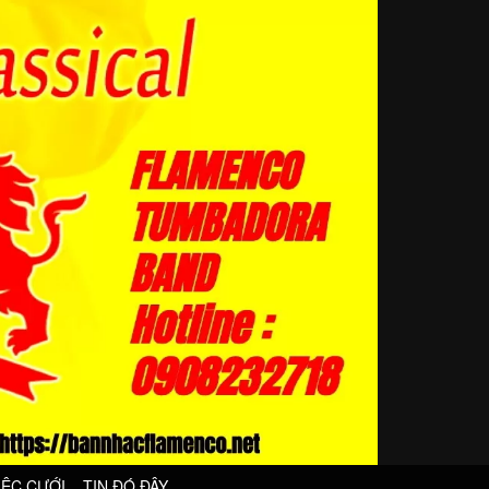
IỆC CƯỚI
TIN ĐÓ ĐÂY