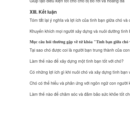
Giúp tạo điều kiện tốt cho chó bị bỏ rơi và hoang dã
XIII. Kết luận
Tóm tắt lại ý nghĩa và lợi ích của tình bạn giữa chó và
Khuyến khích mọi người xây dựng và nuôi dưỡng tình 
Mục câu hỏi thường gặp về từ khóa "Tình bạn giữa chó 
Tại sao chó được coi là người bạn trung thành của co
Làm thế nào để xây dựng một tình bạn tốt với chó?
Có những lợi ích gì khi nuôi chó và xây dựng tình bạn
Chó có thể hiểu và phản ứng với ngôn ngữ con người
Làm thế nào để chăm sóc và đảm bảo sức khỏe tốt c