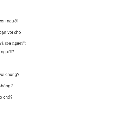
 con người
bạn với chó
và con người":
n người?
 với chúng?
 không?
ho chó?