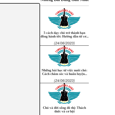
5 cách dạy chó trở thành bạn
đồng hành tốt: Hướng dẫn từ cơ...
(24/06/2023)
Những bài học từ việc nuôi chó:
Cách chăm sóc và huấn luyện...
(24/06/2023)
Chó và đời sống đô thị: Thách
thức và cơ hội