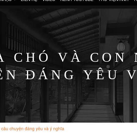
A CHÓ VÀ CON
ỆN ĐÁNG YÊU V
 câu chuyện đáng yêu và ý nghĩa