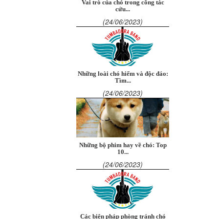
Vai trò của chó trong công tác
cứu...
(24/06/2023)
Những loài chó hiếm và độc đáo:
Tìm...
(24/06/2023)
Những bộ phim hay về chó: Top
10...
(24/06/2023)
Các biện pháp phòng tránh chó