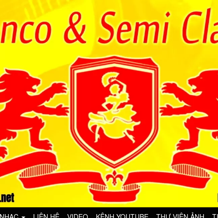
 NHẠC
LIÊN HỆ
VIDEO
KÊNH YOUTUBE
THƯ VIỆN ẢNH
T