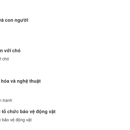
 và con người
ạn với chó
i chó
 hóa và nghệ thuật
n tranh
c tổ chức bảo vệ động vật
ức bảo vệ động vật