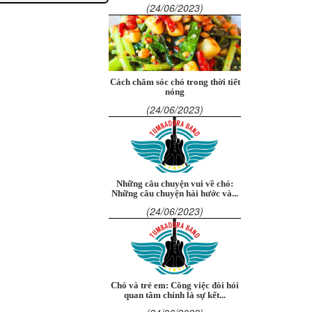
(24/06/2023)
Cách chăm sóc chó trong thời tiết
nóng
(24/06/2023)
Những câu chuyện vui về chó:
Những câu chuyện hài hước và...
(24/06/2023)
Chó và trẻ em: Công việc đòi hỏi
quan tâm chính là sự kết...