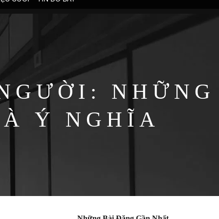
 NGƯỜI: NHỮNG
À Ý NGHĨA
Những Bài Đăng Gần Nhất