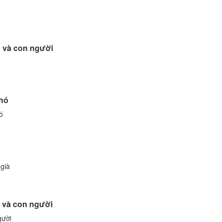
ó và con người
chó
ó
 già
ó và con người
gười