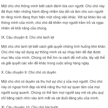
Một chú chó thông minh biết cách đánh lừa con người. Chú chó này
đã thực hiện những hành động nhằm lừa dối và làm cho con người
tin rằng mình đang thực hiện một công việc khác. Với sự khéo léo và
thông minh của mình, chú chó đã khiến mọi người trầm trồ và ngạc
nhiên về khả năng của chúng.
IX. Câu chuyện 8: Chú chó lanh lợi
Một chú chó lanh lợi biết cách giải quyết những tình huống khó khăn.
Chú chó này sử dụng sự thông minh và sự nhạy bén để đạt được
mục tiêu của mình. Chúng có thể tìm ra cách để mở cửa, lấy vật thể
và giải quyết các vấn đề khác trong cuộc sống hàng ngày.
X. Câu chuyện 9: Chú chó có duyên
Một chú chó có duyên và thu hút sự chú ý của mọi người. Chú chó
này có ngoại hình đẹp và khả năng thu hút sự quan tâm của mọi
người xung quanh. Chúng có thể làm mọi người say mê và yêu quý
chỉ bằng cách nhìn vào ánh mắt và cái đuôi đáng yêu của mình.
XI. Câu chuyện 10: Chú chó hài hước