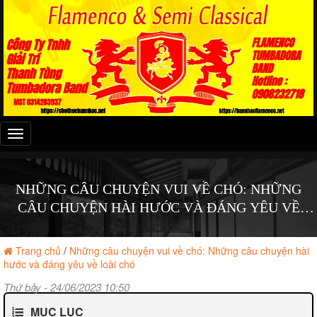
Đây
là
menu
mobile
NHỮNG CÂU CHUYỆN VUI VỀ CHÓ: NHỮNG
CÂU CHUYỆN HÀI HƯỚC VÀ ĐÁNG YÊU VỀ
LOÀI CHÓ
Trang chủ
/
Những câu chuyện vui về chó: Những câu chuyện hài
hước và đáng yêu về loài chó
Thứ bảy - 24/06/2023 10:50
MỤC LỤC