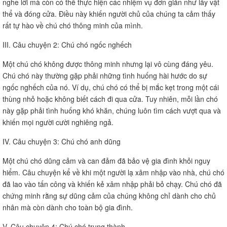
nghe lời mà còn có thể thực hiện các nhiệm vụ đơn giản như lấy vật
thể và đóng cửa. Điều này khiến người chủ của chúng ta cảm thấy
rất tự hào về chú chó thông minh của mình.
III. Câu chuyện 2: Chú chó ngốc nghếch
Một chú chó không được thông minh nhưng lại vô cùng đáng yêu.
Chú chó này thường gặp phải những tình huống hài hước do sự
ngốc nghếch của nó. Ví dụ, chú chó có thể bị mắc kẹt trong một cái
thùng nhỏ hoặc không biết cách đi qua cửa. Tuy nhiên, mỗi lần chó
này gặp phải tình huống khó khăn, chúng luôn tìm cách vượt qua và
khiến mọi người cười nghiêng ngả.
IV. Câu chuyện 3: Chú chó anh dũng
Một chú chó dũng cảm và can đảm đã bảo vệ gia đình khỏi nguy
hiểm. Câu chuyện kể về khi một người lạ xâm nhập vào nhà, chú chó
đã lao vào tấn công và khiến kẻ xâm nhập phải bỏ chạy. Chú chó đã
chứng minh rằng sự dũng cảm của chúng không chỉ dành cho chủ
nhân mà còn dành cho toàn bộ gia đình.
V. Câu chuyện 4: Chú chó trung thành