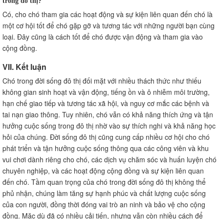
trong đô thị?
Có, cho chó tham gia các hoạt động và sự kiện liên quan đến chó là
một cơ hội tốt để chó gặp gỡ và tương tác với những người bạn cùng
loại. Đây cũng là cách tốt để chó được vận động và tham gia vào
cộng đồng.
VII. Kết luận
Chó trong đời sống đô thị đối mặt với nhiều thách thức như thiếu
không gian sinh hoạt và vận động, tiếng ồn và ô nhiễm môi trường,
hạn chế giao tiếp và tương tác xã hội, và nguy cơ mắc các bệnh và
tai nạn giao thông. Tuy nhiên, chó vẫn có khả năng thích ứng và tận
hưởng cuộc sống trong đô thị nhờ vào sự thích nghi và khả năng học
hỏi của chúng. Đời sống đô thị cũng cung cấp nhiều cơ hội cho chó
phát triển và tận hưởng cuộc sống thông qua các công viên và khu
vui chơi dành riêng cho chó, các dịch vụ chăm sóc và huấn luyện chó
chuyên nghiệp, và các hoạt động cộng đồng và sự kiện liên quan
đến chó. Tầm quan trọng của chó trong đời sống đô thị không thể
phủ nhận, chúng làm tăng sự hạnh phúc và chất lượng cuộc sống
của con người, đồng thời đóng vai trò an ninh và bảo vệ cho cộng
đồng. Mặc dù đã có nhiều cải tiến, nhưng vẫn còn nhiều cách để