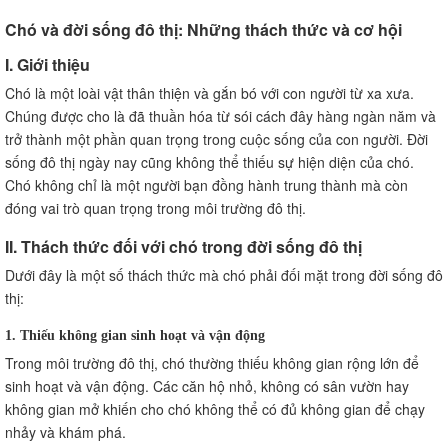
VI. Những câu hỏi thường gặp về chó và đời sống đô
thị
Chó và đời sống đô thị: Những thách thức và cơ hội
1. Làm sao để chăm sóc và nuôi dưỡng chó trong môi
I. Giới thiệu
trường đô thị?
Chó là một loài vật thân thiện và gắn bó với con người từ xa xưa.
2. Chó cần bao nhiêu không gian để sinh hoạt và vận
động?
Chúng được cho là đã thuần hóa từ sói cách đây hàng ngàn năm và
3. Làm sao để giảm stress cho chó trong môi trường đô
trở thành một phần quan trọng trong cuộc sống của con người. Đời
thị?
sống đô thị ngày nay cũng không thể thiếu sự hiện diện của chó.
4. Có nên mua hay nhận nuôi chó trong đô thị?
Chó không chỉ là một người bạn đồng hành trung thành mà còn
5. Chó có thể sống trong căn hộ nhỏ không?
đóng vai trò quan trọng trong môi trường đô thị.
6. Làm sao để giữ giao tiếp và tương tác xã hội cho chó
II. Thách thức đối với chó trong đời sống đô thị
trong đô thị?
Dưới đây là một số thách thức mà chó phải đối mặt trong đời sống đô
7. Chó cần bao nhiêu lượng thức ăn và nước uống hàng
ngày?
thị:
8. Có nên đưa chó ra ngoài đường đi dạo hay không?
1. Thiếu không gian sinh hoạt và vận động
9. Làm sao để bảo vệ chó khỏi tai nạn giao thông?
Trong môi trường đô thị, chó thường thiếu không gian rộng lớn để
10. Có nên cho chó tham gia các hoạt động và sự kiện
sinh hoạt và vận động. Các căn hộ nhỏ, không có sân vườn hay
liên quan đến chó trong đô thị?
không gian mở khiến cho chó không thể có đủ không gian để chạy
VII. Kết luận
nhảy và khám phá.