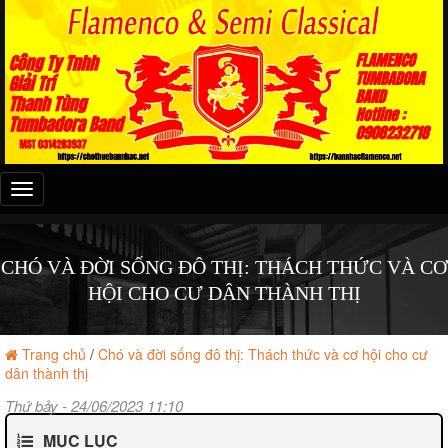
Đây
là
menu
mobile
CHÓ VÀ ĐỜI SỐNG ĐÔ THỊ: THÁCH THỨC VÀ CƠ
HỘI CHO CƯ DÂN THÀNH THỊ
Trang chủ
/
Chó và đời sống đô thị: Thách thức và cơ hội cho cư
dân thành thị
Thứ bảy - 24/06/2023 11:10
MỤC LỤC