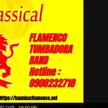
IỆC CƯỚI
TIN ĐÓ ĐÂY