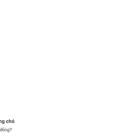
ống chó
g đồng?