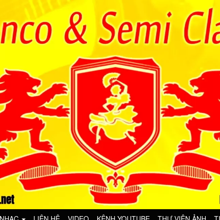
 NHẠC
LIÊN HỆ
VIDEO
KÊNH YOUTUBE
THƯ VIỆN ẢNH
T