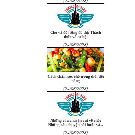
(24/06/2023)
Chó và đời sống đô thị: Thách
thức và cơ hội
(24/06/2023)
Cách chăm sóc chó trong thời tiết
nóng
(24/06/2023)
Những câu chuyện vui về chó:
Những câu chuyện hài hước và...
(24/06/2023)