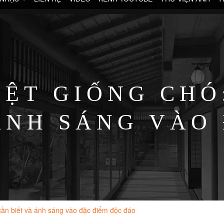
IỆT GIỐNG CHÓ
ÁNH SÁNG VÀO
ĐÁO
cần biết và ánh sáng vào đặc điểm độc đáo