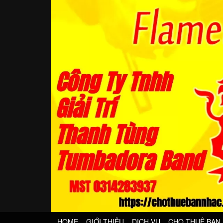
HOME
GIỚI THIỆU
DỊCH VỤ
CHO THUÊ BAN