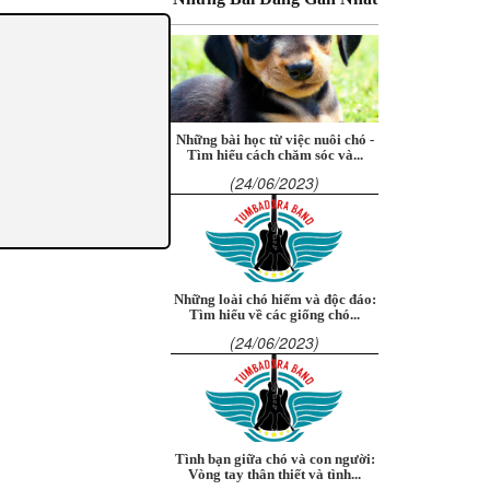
Những bài học từ việc nuôi chó -
Tìm hiểu cách chăm sóc và...
(24/06/2023)
Những loài chó hiếm và độc đáo:
Tìm hiểu về các giống chó...
(24/06/2023)
Tình bạn giữa chó và con người:
Vòng tay thân thiết và tình...