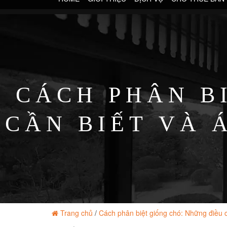
CÁCH PHÂN B
CẦN BIẾT VÀ 
Trang chủ
/
Cách phân biệt giống chó: Những điều 