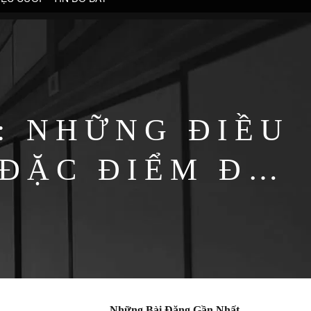
: NHỮNG ĐIỀU
 ĐẶC ĐIỂM ĐỘC
Những Bài Đăng Gần Nhất