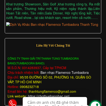
Khai trương Showroom, Sân Golf ,khai trương công ty, Ra mắt
sản phẩm, Thương hiệu mới, Kỷ niệm ngày thành lập,Liên
Hoan Tất niên, Tân niên,Gala Dinner, Hội nghị tổng kết, Tiệc
cưới, Road show…tại các khách sạn, resort trên cả nước……
Liên Hệ Với Chúng Tôi
CÔNG TY TNHH GIẢI TRÍ THANH TÙNG TUMBADORA
BAND(TUMBADORA BAND)
M.S.D.N: 0314283937, Cấp tại TPHCM
Chịu trách nhiệm bởi:
Ban nhạc Flamenco Tumbadora
Địa chỉ:
95/35 ĐƯỜNG SỐ 02, PHƯỜNG 16, QUẬN GÒ
VẤP, TP HỒ CHÍ MINH
Hotline:
0908232718
Email liên hệ:
thanhtungflamenco@gmail.com
Link website:
https://chothuebannhac.net/
Cảm ơn anh chị đã ghé thăm