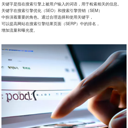
1. 搜索引擎排名查询
关键字是指在搜索引擎上被用户输入的词语，用于检索相关的信息。
2. 关键字排名监测工具
关键字在搜索引擎优化（SEO）和搜索引擎营销（SEM）
3. Google Analytics
中扮演着重要的角色。通过合理选择和使用关键字，
如何分析和优化关键字
可以提高网站在搜索引擎结果页面（SERP）中的排名，
1. 关键字数据分析
增加流量和曝光度。
2. 关键字优化策略
3. A/B测试
关键字的竞争和竞争分析
1. 竞争对手分析
2. 竞争对手关键字分析工具
3. 关键字竞价广告
关键字的未来发展趋势
1. 长尾关键字
2. 语义搜索
3. 移动搜索