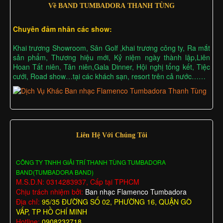
Về BAND TUMBADORA THANH TÙNG
Chuyên đảm nhân các show:
Khai trương Showroom, Sân Golf ,khai trương công ty, Ra mắt
sản phẩm, Thương hiệu mới, Kỷ niệm ngày thành lập,Liên
Hoan Tất niên, Tân niên,Gala Dinner, Hội nghị tổng kết, Tiệc
cưới, Road show…tại các khách sạn, resort trên cả nước……
Liên Hệ Với Chúng Tôi
CÔNG TY TNHH GIẢI TRÍ THANH TÙNG TUMBADORA
BAND(TUMBADORA BAND)
M.S.D.N: 0314283937, Cấp tại TPHCM
Chịu trách nhiệm bởi:
Ban nhạc Flamenco Tumbadora
Địa chỉ:
95/35 ĐƯỜNG SỐ 02, PHƯỜNG 16, QUẬN GÒ
VẤP, TP HỒ CHÍ MINH
Hotline:
0908232718