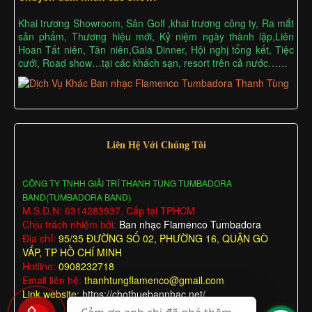
Khai trương Showroom, Sân Golf ,khai trương công ty, Ra mắt
sản phẩm, Thương hiệu mới, Kỷ niệm ngày thành lập,Liên
Hoan Tất niên, Tân niên,Gala Dinner, Hội nghị tổng kết, Tiệc
cưới, Road show…tại các khách sạn, resort trên cả nước……
Liên Hệ Với Chúng Tôi
CÔNG TY TNHH GIẢI TRÍ THANH TÙNG TUMBADORA
BAND(TUMBADORA BAND)
M.S.D.N: 0314283937, Cấp tại TPHCM
Chịu trách nhiệm bởi:
Ban nhạc Flamenco Tumbadora
Địa chỉ:
95/35 ĐƯỜNG SỐ 02, PHƯỜNG 16, QUẬN GÒ
VẤP, TP HỒ CHÍ MINH
Hotline:
0908232718
Email liên hệ:
thanhtungflamenco@gmail.com
Link website:
https://chothuebannhac.net/