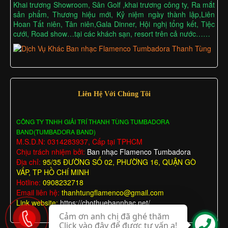
Khai trương Showroom, Sân Golf ,khai trương công ty, Ra mắt
sản phẩm, Thương hiệu mới, Kỷ niệm ngày thành lập,Liên
Hoan Tất niên, Tân niên,Gala Dinner, Hội nghị tổng kết, Tiệc
cưới, Road show…tại các khách sạn, resort trên cả nước……
Liên Hệ Với Chúng Tôi
CÔNG TY TNHH GIẢI TRÍ THANH TÙNG TUMBADORA
BAND(TUMBADORA BAND)
M.S.D.N: 0314283937, Cấp tại TPHCM
Chịu trách nhiệm bởi:
Ban nhạc Flamenco Tumbadora
Địa chỉ:
95/35 ĐƯỜNG SỐ 02, PHƯỜNG 16, QUẬN GÒ
VẤP, TP HỒ CHÍ MINH
Hotline:
0908232718
Email liên hệ:
thanhtungflamenco@gmail.com
Link website:
https://chothuebannhac.net/
Cảm ơn anh chị đã ghé thăm
Click vào đây để được tư vấn ạ!