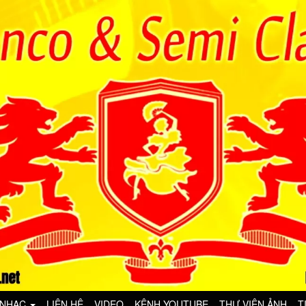
 NHẠC
LIÊN HỆ
VIDEO
KÊNH YOUTUBE
THƯ VIỆN ẢNH
T