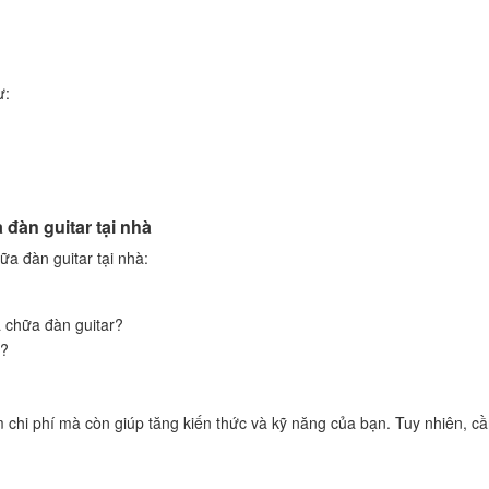
ư:
đàn guitar tại nhà
a đàn guitar tại nhà:
a chữa đàn guitar?
i?
ệm chi phí mà còn giúp tăng kiến thức và kỹ năng của bạn. Tuy nhiên, c