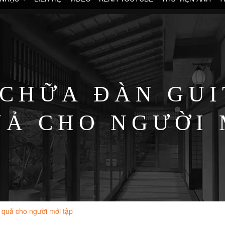
 CHỮA ĐÀN GUI
UẢ CHO NGƯỜI 
u quả cho người mới tập