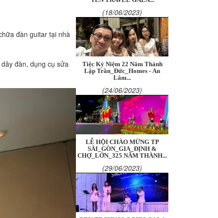
(18/06/2023)
chữa đàn guitar tại nhà
y dây đàn, dụng cụ sửa
Tiệc Kỷ Niệm 22 Năm Thành
Lập Trần_Đức_Homes - An
Lâm...
(24/06/2023)
LỄ HỘI CHÀO MỪNG TP
SÀI_GÒN_GIA_ĐỊNH &
CHỢ_LỚN_325 NĂM THÀNH...
(29/06/2023)