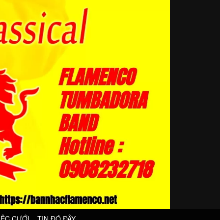
IỆC CƯỚI
TIN ĐÓ ĐÂY