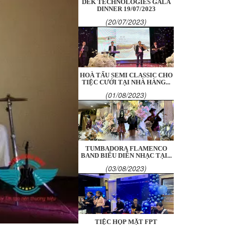
DEK TECHNOLOGIES GALA
DINNER 19/07/2023
(20/07/2023)
HOÀ TẤU SEMI CLASSIC CHO
TIỆC CƯỚI TẠI NHÀ HÀNG...
(01/08/2023)
TUMBADORA FLAMENCO
BAND BIỂU DIỄN NHẠC TẠI...
(03/08/2023)
TIỆC HỌP MẶT FPT