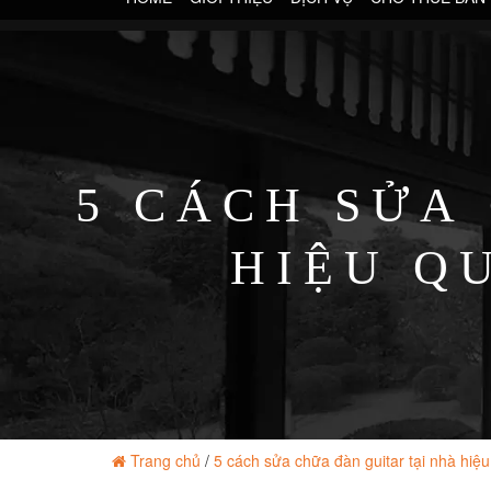
5 CÁCH SỬA
HIỆU Q
Trang chủ
/
5 cách sửa chữa đàn guitar tại nhà hiệ