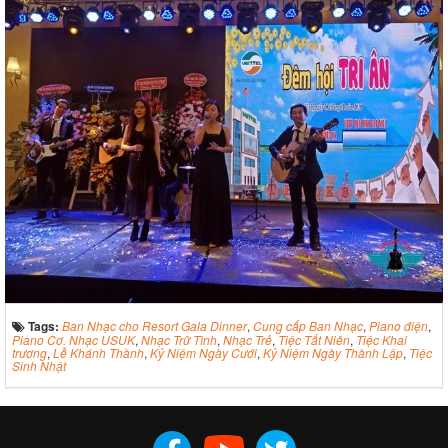
Tags:
Ban Nhạc cho Resort Gala Dinner
,
Cung cấp Ban Nhạc
,
Piano điện
,
Piano Cơ. Nhạc USUK
,
Nhạc Trữ Tình
,
Nhạc Trẻ
,
Tiệc Tất Niên
,
Tiệc Khai
trương
,
Lễ Khánh Thành
,
Kỷ Niệm Ngày Cưới
,
Kỷ Niệm Ngày Thành Lập
,
Tiệc
Sinh Nhật