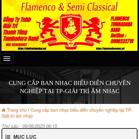
Đây
là
menu
mobile
CUNG CẤP BAN NHẠC BIỂU DIỄN CHUYÊN
NGHIỆP TẠI TP-GIẢI TRÍ ÂM NHẠC
Trang chủ
/
Cung cấp ban nhạc biểu diễn chuyên nghiệp tại TP-
Giải trí âm nhạc
Thứ sáu - 09/06/2023 06:15
MỤC LỤC