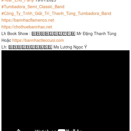
#Tumbadora_Semi_Classic_Band
#Công_Ty_Tnhh_Giải_Trí_Thanh_Tùng_Tumbadora_Band
https://bannhacflamenco.net
https://chothuebannhac.net
Lh Book Show : 0️⃣9️⃣0️⃣8️⃣2️⃣3️⃣2️⃣7️⃣1️⃣8️⃣ Mr Đặng Thanh Tùng
Hoặc
https://bannhactieccuoi.com​​​
Lh: 0️⃣9️⃣0️⃣2️⃣9️⃣2️⃣5️⃣6️⃣5️⃣5️⃣ Ms Lương Ngọc Ý