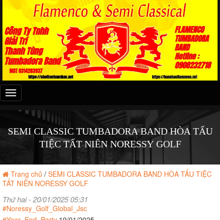
Đây
là
menu
mobile
SEMI CLASSIC TUMBADORA BAND HÒA TẤU
TIỆC TẤT NIÊN NORESSY GOLF
Trang chủ
/
SEMI CLASSIC TUMBADORA BAND HÒA TẤU TIỆC
TẤT NIÊN NORESSY GOLF
Thứ hai - 20/01/2025 05:31
#Noressy_Golf_Global_Jsc
#Year_End_Party
19/01/2025