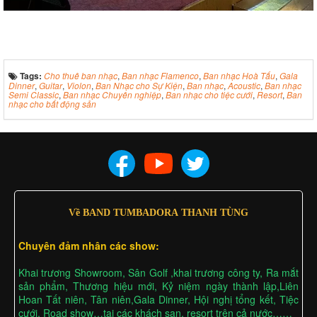
Tags:
Cho thuê ban nhạc
,
Ban nhạc Flamenco
,
Ban nhạc Hoà Tấu
,
Gala
Dinner
,
Guitar
,
Violon
,
Ban Nhạc cho Sự Kiện
,
Ban nhạc
,
Acoustic
,
Ban nhạc
Semi Classic
,
Ban nhạc Chuyên nghiệp
,
Ban nhạc cho tiệc cưới
,
Resort
,
Ban
nhạc cho bất động sản
Về BAND TUMBADORA THANH TÙNG
Chuyên đảm nhân các show:
Khai trương Showroom, Sân Golf ,khai trương công ty, Ra mắt
sản phẩm, Thương hiệu mới, Kỷ niệm ngày thành lập,Liên
Hoan Tất niên, Tân niên,Gala Dinner, Hội nghị tổng kết, Tiệc
cưới, Road show…tại các khách sạn, resort trên cả nước……