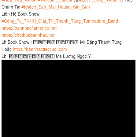
Chính Tại
#Khách_Sạn_Mai_House_Sài_Gòn
Liên Hệ Book Show
#Công_Ty_TNHH_Giải_Trí_Thanh_Tùng_Tumbadora_Band
https://bannhacflamenco.net
https://chothuebannhac.net
Lh Book Show : 0️⃣9️⃣0️⃣8️⃣2️⃣3️⃣2️⃣7️⃣1️⃣8️⃣ Mr Đặng Thanh Tùng
Hoặc
https://bannhactieccuoi.com​​​
Lh: 0️⃣9️⃣0️⃣2️⃣9️⃣2️⃣5️⃣6️⃣5️⃣5️⃣ Ms Lương Ngọc Ý