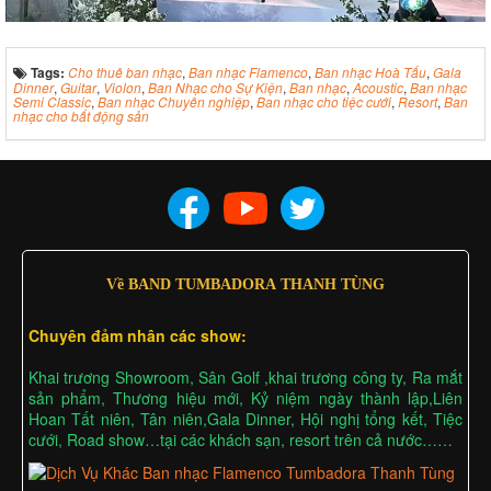
Tags:
Cho thuê ban nhạc
,
Ban nhạc Flamenco
,
Ban nhạc Hoà Tấu
,
Gala
Dinner
,
Guitar
,
Violon
,
Ban Nhạc cho Sự Kiện
,
Ban nhạc
,
Acoustic
,
Ban nhạc
Semi Classic
,
Ban nhạc Chuyên nghiệp
,
Ban nhạc cho tiệc cưới
,
Resort
,
Ban
nhạc cho bất động sản
Về BAND TUMBADORA THANH TÙNG
Chuyên đảm nhân các show:
Khai trương Showroom, Sân Golf ,khai trương công ty, Ra mắt
sản phẩm, Thương hiệu mới, Kỷ niệm ngày thành lập,Liên
Hoan Tất niên, Tân niên,Gala Dinner, Hội nghị tổng kết, Tiệc
cưới, Road show…tại các khách sạn, resort trên cả nước……