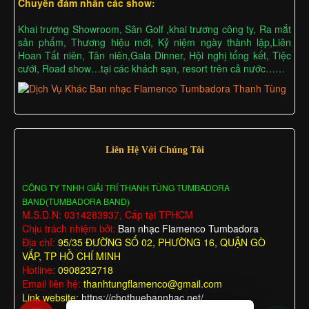
Chuyên đảm nhân các show:
Khai trương Showroom, Sân Golf ,khai trương công ty, Ra mắt
sản phẩm, Thương hiệu mới, Kỷ niệm ngày thành lập,Liên
Hoan Tất niên, Tân niên,Gala Dinner, Hội nghị tổng kết, Tiệc
cưới, Road show…tại các khách sạn, resort trên cả nước……
Liên Hệ Với Chúng Tôi
CÔNG TY TNHH GIẢI TRÍ THANH TÙNG TUMBADORA
BAND(TUMBADORA BAND)
M.S.D.N: 0314283937, Cấp tại TPHCM
Chịu trách nhiệm bởi:
Ban nhạc Flamenco Tumbadora
Địa chỉ:
95/35 ĐƯỜNG SỐ 02, PHƯỜNG 16, QUẬN GÒ
VẤP, TP HỒ CHÍ MINH
Hotline:
0908232718
Email liên hệ:
thanhtungflamenco@gmail.com
Link website:
https://chothuebannhac.net/