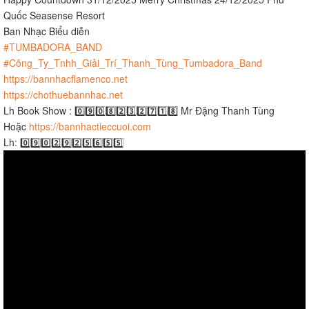
Quốc Seasense Resort
Ban Nhạc Biểu diễn
#TUMBADORA_BAND
#Công_Ty_Tnhh_Giải_Trí_Thanh_Tùng_Tumbadora_Band
https://bannhacflamenco.net
https://chothuebannhac.net
Lh Book Show : 0️⃣9️⃣0️⃣8️⃣2️⃣3️⃣2️⃣7️⃣1️⃣8️⃣ Mr Đặng Thanh Tùng
Hoặc
https://bannhactieccuoi.com​​​
Lh: 0️⃣9️⃣0️⃣2️⃣9️⃣2️⃣5️⃣6️⃣5️⃣5️⃣