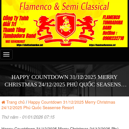
Đây
là
menu
mobile
HAPPY COUNTDOWN 31/12/2025 MERRY
CHRISTMAS 24/12/2025 PHÚ QUỐC SEASENSE
RESORT
Trang chủ
/
Happy Countdown 31/12/2025 Merry Christmas
24/12/2025 Phú Quốc Seasense Resort
Thứ năm - 01/01/2026 07:15
Happy Countdown 31/12/2025 Merry Christmas 24/12/2025 Phú