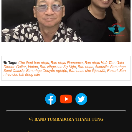
Tags:
Cho thuê ban nhạc
,
Ban nhạc Flamenco
,
Ban nhạc Hoà Tấu
,
Gala
Dinner
,
Guitar
,
Violon
,
Ban Nhạc cho Sự Kiện
,
Ban nhạc
,
Acoustic
,
Ban nhạc
Semi Classic
,
Ban nhạc Chuyên nghiệp
,
Ban nhạc cho tiệc cưới
,
Resort
,
Ban
nhạc cho bất động sản
Về BAND TUMBADORA THANH TÙNG