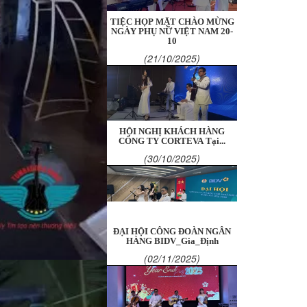
TIỆC HỌP MẶT CHÀO MỪNG
NGÀY PHỤ NỮ VIỆT NAM 20-
10
(21/10/2025)
HỘI NGHỊ KHÁCH HÀNG
CÔNG TY CORTEVA Tại...
(30/10/2025)
ĐẠI HỘI CÔNG ĐOÀN NGÂN
HÀNG BIDV_Gia_Định
(02/11/2025)