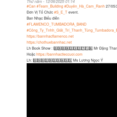
Thứ năm - 12/06/2025 01:14
#Can
#Team_Building
#Duyên_Hà_Cam_Ranh
27/05/
Đơn Vị Tổ Chức
#S_E_T
event.
Ban Nhạc Biểu diễn
#FLAMENCO_TUMBADORA_BAND
#Công_Ty_Tnhh_Giải_Trí_Thanh_Tùng_Tumbadora_
https://bannhacflamenco.net
https://chothuebannhac.net
Lh Book Show : 0️⃣9️⃣0️⃣8️⃣2️⃣3️⃣2️⃣7️⃣1️⃣8️⃣ Mr Đặng Th
Hoặc
https://bannhactieccuoi.com​​​
Lh: 0️⃣9️⃣0️⃣2️⃣9️⃣2️⃣5️⃣6️⃣5️⃣5️⃣ Ms Lương Ngọc Ý