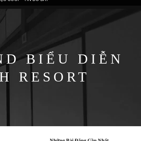
D BIỂU DIỄN
H RESORT
Những Bài Đăng Gần Nhất