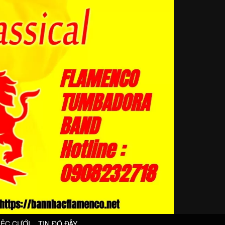
IỆC CƯỚI
TIN ĐÓ ĐÂY