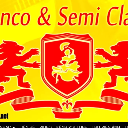
 NHẠC
LIÊN HỆ
VIDEO
KÊNH YOUTUBE
THƯ VIỆN ẢNH
T