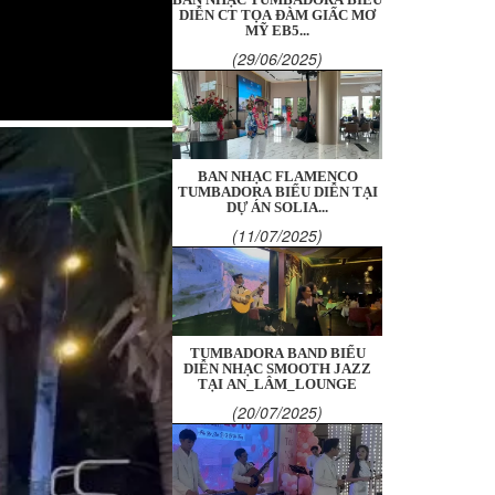
DIỄN CT TỌA ĐÀM GIẤC MƠ
MỸ EB5...
(29/06/2025)
BAN NHẠC FLAMENCO
TUMBADORA BIỂU DIỄN TẠI
DỰ ÁN SOLIA...
(11/07/2025)
TUMBADORA BAND BIỂU
DIỄN NHẠC SMOOTH JAZZ
TẠI AN_LÂM_LOUNGE
(20/07/2025)