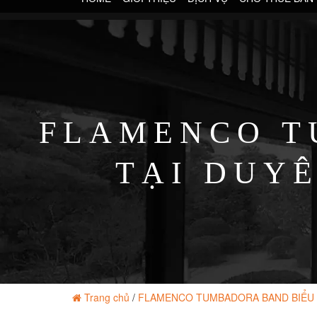
FLAMENCO T
TẠI DUY
Trang chủ
/
FLAMENCO TUMBADORA BAND BIỂU 