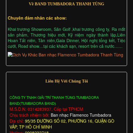
Về BAND TUMBADORA THANH TÙNG
Chuyên đảm nhân các show:
Khai trương Showroom, Sân Golf ,khai trương công ty, Ra mắt
sản phẩm, Thương hiệu mới, Kỷ niệm ngày thành lập,Liên
Hoan Tất niên, Tân niên,Gala Dinner, Hội nghị tổng kết, Tiệc
cưới, Road show…tại các khách sạn, resort trên cả nước……
Liên Hệ Với Chúng Tôi
CÔNG TY TNHH GIẢI TRÍ THANH TÙNG TUMBADORA
BAND(TUMBADORA BAND)
M.S.D.N: 0314283937, Cấp tại TPHCM
Chịu trách nhiệm bởi:
Ban nhạc Flamenco Tumbadora
Địa chỉ:
95/35 ĐƯỜNG SỐ 02, PHƯỜNG 16, QUẬN GÒ
VẤP, TP HỒ CHÍ MINH
Hotline:
0908232718