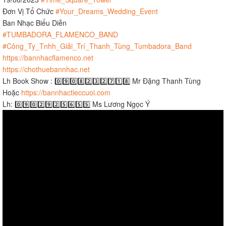
Đơn Vị Tổ Chức
#Your_Dreams_Wedding_Event
Ban Nhạc Biểu Diễn
#TUMBADORA_FLAMENCO_BAND
#Công_Ty_Tnhh_Giải_Trí_Thanh_Tùng_Tumbadora_Band
https://bannhacflamenco.net
https://chothuebannhac.net
Lh Book Show : 0️⃣9️⃣0️⃣8️⃣2️⃣3️⃣2️⃣7️⃣1️⃣8️⃣ Mr Đặng Thanh Tùng
Hoặc
https://bannhactieccuoi.com​​​
Lh: 0️⃣9️⃣0️⃣2️⃣9️⃣2️⃣5️⃣6️⃣5️⃣5️⃣ Ms Lương Ngọc Ý