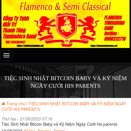
Đây
là
menu
mobile
TIỆC SINH NHẬT BITCOIN BABY VÀ KỶ NIỆM
NGÀY CƯỚI HIS PARENTS
Trang chủ
/
TIỆC SINH NHẬT BITCOIN BABY VÀ KỶ NIỆM NGÀY
CƯỚI HIS PARENTS
Thứ hai - 21/08/2023 07:16
Tiệc Sinh Nhật Bitcoin Baby và Kỷ Niệm Ngày Cưới his parents
19/08/2023
#Time_Square_Tower