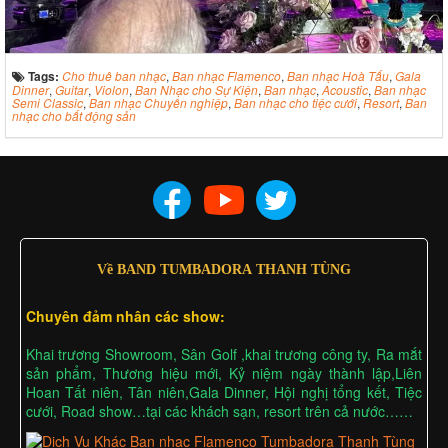
Tags:
Cho thuê ban nhạc
,
Ban nhạc Flamenco
,
Ban nhạc Hoà Tấu
,
Gala
Dinner
,
Guitar
,
Violon
,
Ban Nhạc cho Sự Kiện
,
Ban nhạc
,
Acoustic
,
Ban nhạc
Semi Classic
,
Ban nhạc Chuyên nghiệp
,
Ban nhạc cho tiệc cưới
,
Resort
,
Ban
nhạc cho bất động sản
Về BAND TUMBADORA THANH TÙNG
Chuyên đảm nhân các show:
Khai trương Showroom, Sân Golf ,khai trương công ty, Ra mắt
sản phẩm, Thương hiệu mới, Kỷ niệm ngày thành lập,Liên
Hoan Tất niên, Tân niên,Gala Dinner, Hội nghị tổng kết, Tiệc
cưới, Road show…tại các khách sạn, resort trên cả nước……