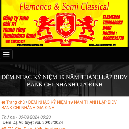
Đây
là
menu
mobile
ĐÊM NHẠC KỶ NIỆM 19 NĂM THÀNH LẬP BIDV
BANK CHI NHÁNH GIA ĐỊNH
Trang chủ
/
ĐÊM NHẠC KỶ NIỆM 19 NĂM THÀNH LẬP BIDV
BANK CHI NHÁNH GIA ĐỊNH
Thứ ba - 03/09/2024 08:20
Đêm Dạ Vũ tuyệt vời. 30/08/2024
#BIDV_Gia_Định_19th_Anniversary