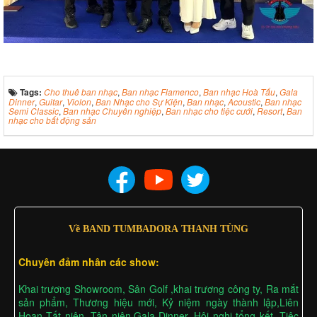
Tags:
Cho thuê ban nhạc
,
Ban nhạc Flamenco
,
Ban nhạc Hoà Tấu
,
Gala
Dinner
,
Guitar
,
Violon
,
Ban Nhạc cho Sự Kiện
,
Ban nhạc
,
Acoustic
,
Ban nhạc
Semi Classic
,
Ban nhạc Chuyên nghiệp
,
Ban nhạc cho tiệc cưới
,
Resort
,
Ban
nhạc cho bất động sản
Về BAND TUMBADORA THANH TÙNG
Chuyên đảm nhân các show:
Khai trương Showroom, Sân Golf ,khai trương công ty, Ra mắt
sản phẩm, Thương hiệu mới, Kỷ niệm ngày thành lập,Liên
Hoan Tất niên, Tân niên,Gala Dinner, Hội nghị tổng kết, Tiệc