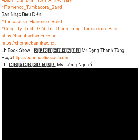
#Flamenco_Tumbadora_Band
Ban Nhạc Biểu Diễn
#Tumbadora_Flamenco_Band
​​​​
#Công_Ty_Tnhh_Giải_Trí_Thanh_Tùng_Tumbadora_Band
https://bannhacflamenco.net
https://chothuebannhac.net
Lh Book Show : 0️⃣9️⃣0️⃣8️⃣2️⃣3️⃣2️⃣7️⃣1️⃣8️⃣ Mr Đặng Thanh Tùng
Hoặc
https://bannhactieccuoi.com​​​
Lh: 0️⃣9️⃣0️⃣2️⃣9️⃣2️⃣5️⃣6️⃣5️⃣5️⃣ Ms Lương Ngọc Ý