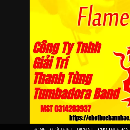
HOME
GIỚI THIỆU
DỊCH VỤ
CHO THUÊ BAN