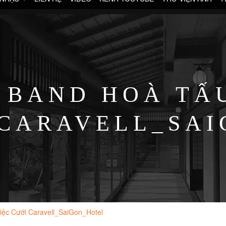
BAND HOÀ TẤ
 CARAVELL_SA
ệc Cưới Caravell_SaiGon_Hotel