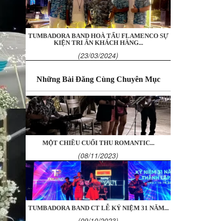
TUMBADORA BAND HOÀ TẤU FLAMENCO SỰ
KIỆN TRI ÂN KHÁCH HÀNG...
(23/03/2024)
Những Bài Đăng Cùng Chuyên Mục
MỘT CHIỀU CUỐI THU ROMANTIC...
(08/11/2023)
TUMBADORA BAND CT LỄ KỶ NIỆM 31 NĂM...
(09/10/2023)