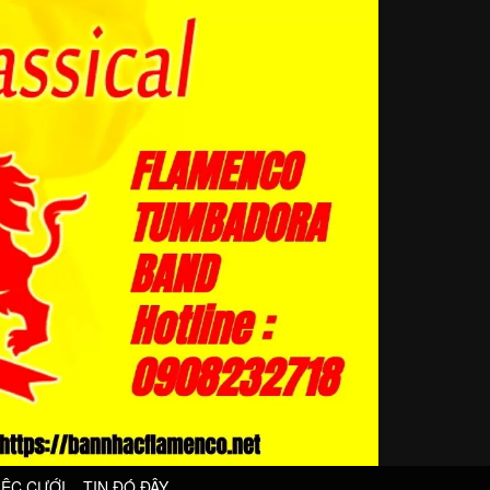
IỆC CƯỚI
TIN ĐÓ ĐÂY