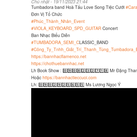
Chủ nhật - 19/11/2023 21:44
Tumbadora band Hoà Tấu Love Song Tiệc Cưới
#Cara
Đơn Vị Tổ Chức
#Phúc_Thành_Nhân_Event
#VIOLA_KEYBOARD_SPD_GUITAR
Concert
Ban Nhạc Biểu Diễn
#TUMBADORA_SEMI_C
LASSIC_BAND​​​​
#Công_Ty_Tnhh_Giải_Trí_Thanh_Tùng_Tumbadora_
https://bannhacflamenco.net
https://chothuebannhac.net
Lh Book Show : 0️⃣9️⃣0️⃣8️⃣2️⃣3️⃣2️⃣7️⃣1️⃣8️⃣ Mr Đặng Th
Hoặc
https://bannhactieccuoi.com​​​
Lh: 0️⃣9️⃣0️⃣2️⃣9️⃣2️⃣5️⃣6️⃣5️⃣5️⃣ Ms Lương Ngọc Ý