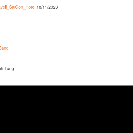
vell_SaiGon_Hotel
18/11/2023
Band
anh Tùng