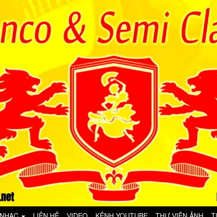
 NHẠC
LIÊN HỆ
VIDEO
KÊNH YOUTUBE
THƯ VIỆN ẢNH
T