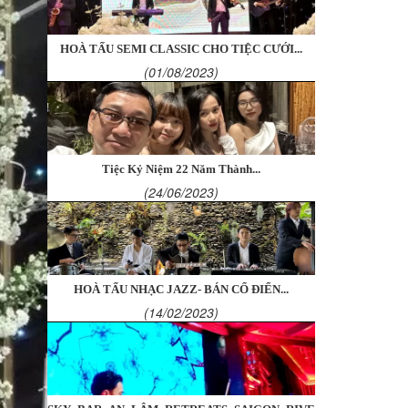
HOÀ TẤU SEMI CLASSIC CHO TIỆC CƯỚI...
(01/08/2023)
Tiệc Kỷ Niệm 22 Năm Thành...
(24/06/2023)
HOÀ TẤU NHẠC JAZZ- BÁN CỔ ĐIỂN...
(14/02/2023)