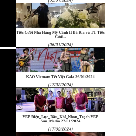
Tiệc Cưới Nhà Hàng Mỹ Cảnh II Bà Rịa và TT Tiệc
Cưới...
(06/01/2024)
KAO Vietnam Tết Việt Gala 26/01/2024
(17/02/2024)
YEP Điện_Lực_Dầu_Khí_Nhơn_Trạch YEP
Sun_Media 27/01/2024
(17/02/2024)