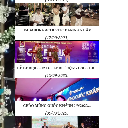
TUMBADORA ACOUSTIC BAND- AN LÂM...
(17/09/2023)
LỄ BẾ MẠC GIẢI GOLF MỞ RỘNG CÁC CLB...
(15/09/2023)
CHÀO MỪNG QUỐC KHÁNH 2/9/2023...
(05/09/2023)