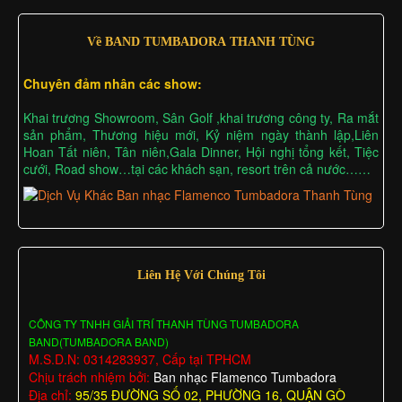
Về BAND TUMBADORA THANH TÙNG
Chuyên đảm nhân các show:
Khai trương Showroom, Sân Golf ,khai trương công ty, Ra mắt
sản phẩm, Thương hiệu mới, Kỷ niệm ngày thành lập,Liên
Hoan Tất niên, Tân niên,Gala Dinner, Hội nghị tổng kết, Tiệc
cưới, Road show…tại các khách sạn, resort trên cả nước……
Liên Hệ Với Chúng Tôi
CÔNG TY TNHH GIẢI TRÍ THANH TÙNG TUMBADORA
BAND(TUMBADORA BAND)
M.S.D.N: 0314283937, Cấp tại TPHCM
Chịu trách nhiệm bởi:
Ban nhạc Flamenco Tumbadora
Địa chỉ:
95/35 ĐƯỜNG SỐ 02, PHƯỜNG 16, QUẬN GÒ