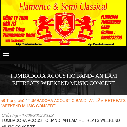
Đây
là
menu
mobile
TUMBADORA ACOUSTIC BAND- AN LÂM
RETREATS WEEKEND MUSIC CONCERT
Trang chủ
/
TUMBADORA ACOUSTIC BAND- AN LÂM RETREATS
WEEKEND MUSIC CONCERT
Chủ nhật - 17/09/2023 23:02
TUMBADORA ACOUSTIC BAND- AN LÂM RETREATS WEEKEND
MUSIC CONCERT