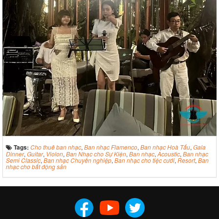
Tags:
Cho thuê ban nhạc
,
Ban nhạc Flamenco
,
Ban nhạc Hoà Tấu
,
Gala
Dinner
,
Guitar
,
Violon
,
Ban Nhạc cho Sự Kiện
,
Ban nhạc
,
Acoustic
,
Ban nhạc
Semi Classic
,
Ban nhạc Chuyên nghiệp
,
Ban nhạc cho tiệc cưới
,
Resort
,
Ban
nhạc cho bất động sản