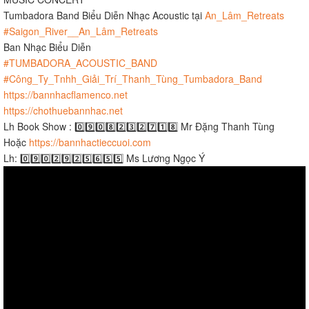
Tumbadora Band Biểu Diễn Nhạc Acoustic tại
An_Lâm_Retreats
#Saigon_River__An_Lâm_Retreats
Ban Nhạc Biểu Diễn
#TUMBADORA_ACOUSTIC_BAND
#Công_Ty_Tnhh_Giải_Trí_Thanh_Tùng_Tumbadora_Band
https://bannhacflamenco.net
https://chothuebannhac.net
Lh Book Show : 0️⃣9️⃣0️⃣8️⃣2️⃣3️⃣2️⃣7️⃣1️⃣8️⃣ Mr Đặng Thanh Tùng
Hoặc
https://bannhactieccuoi.com​​​
Lh: 0️⃣9️⃣0️⃣2️⃣9️⃣2️⃣5️⃣6️⃣5️⃣5️⃣ Ms Lương Ngọc Ý