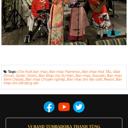
Tags:
Cho thuê ban nhạc
,
Ban nhạc Flamenco
,
Ban nhạc Hoà Tấu
,
Gala
Dinner
,
Guitar
,
Violon
,
Ban Nhạc cho Sự Kiện
,
Ban nhạc
,
Acoustic
,
Ban nhạc
Semi Classic
,
Ban nhạc Chuyên nghiệp
,
Ban nhạc cho tiệc cưới
,
Resort
,
Ban
nhạc cho bất động sản
Về BAND TUMBADORA THANH TÙNG