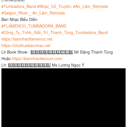
#Tumbadora_Band
#Nhạc_Cổ_Truyền
.
#An_Lâm_Retreats
#Saigon_River__An_Lâm_Retreats
Ban Nhạc Biểu Diễn
#FLAMENCO_TUMBADORA_BAND
#Công_Ty_Tnhh_Giải_Trí_Thanh_Tùng_Tumbadora_Band
https://bannhacflamenco.net
https://chothuebannhac.net
Lh Book Show : 0️⃣9️⃣0️⃣8️⃣2️⃣3️⃣2️⃣7️⃣1️⃣8️⃣ Mr Đặng Thanh Tùng
Hoặc
https://bannhactieccuoi.com​​​
Lh: 0️⃣9️⃣0️⃣2️⃣9️⃣2️⃣5️⃣6️⃣5️⃣5️⃣ Ms Lương Ngọc Ý