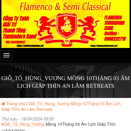
Đây
là
menu
mobile
GIỖ_TỔ_HÙNG_VƯƠNG MỒNG 10THÁNG 03 ÂM
LỊCH GIÁP THÌN AN LÂM RETREATS
Trang chủ
/
Giỗ_Tổ_Hùng_Vương Mồng 10Tháng 03 Âm Lịch
Giáp Thìn An Lâm Retreats
Thứ sáu - 19/04/2024 09:55
#Giỗ_Tổ_Hùng_Vương
Mồng 10Tháng 03 Âm Lịch Giáp Thìn
(18/04/2024)