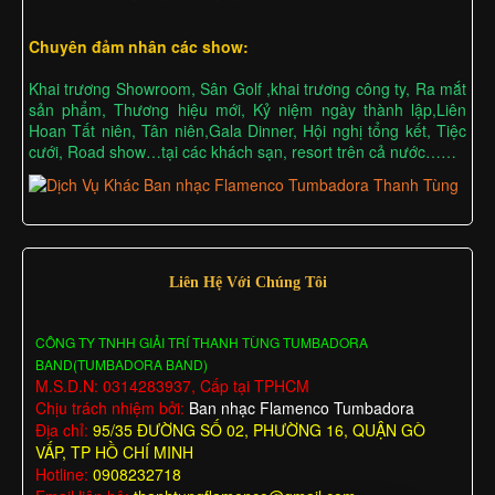
Chuyên đảm nhân các show:
Khai trương Showroom, Sân Golf ,khai trương công ty, Ra mắt
sản phẩm, Thương hiệu mới, Kỷ niệm ngày thành lập,Liên
Hoan Tất niên, Tân niên,Gala Dinner, Hội nghị tổng kết, Tiệc
cưới, Road show…tại các khách sạn, resort trên cả nước……
Liên Hệ Với Chúng Tôi
CÔNG TY TNHH GIẢI TRÍ THANH TÙNG TUMBADORA
BAND(TUMBADORA BAND)
M.S.D.N: 0314283937, Cấp tại TPHCM
Chịu trách nhiệm bởi:
Ban nhạc Flamenco Tumbadora
Địa chỉ:
95/35 ĐƯỜNG SỐ 02, PHƯỜNG 16, QUẬN GÒ
VẤP, TP HỒ CHÍ MINH
Hotline:
0908232718