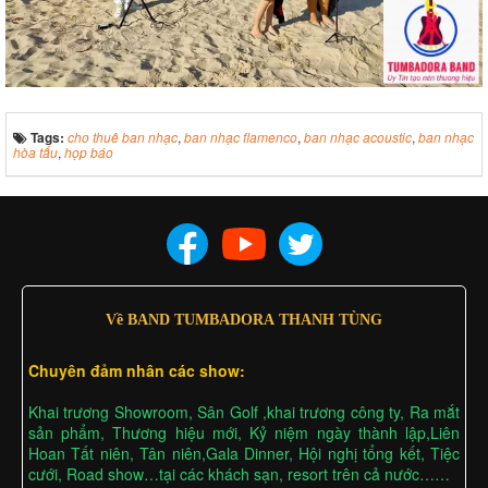
Tags:
cho thuê ban nhạc
,
ban nhạc flamenco
,
ban nhạc acoustic
,
ban nhạc
hòa tấu
,
họp báo
Về BAND TUMBADORA THANH TÙNG
Chuyên đảm nhân các show:
Khai trương Showroom, Sân Golf ,khai trương công ty, Ra mắt
sản phẩm, Thương hiệu mới, Kỷ niệm ngày thành lập,Liên
Hoan Tất niên, Tân niên,Gala Dinner, Hội nghị tổng kết, Tiệc
cưới, Road show…tại các khách sạn, resort trên cả nước……