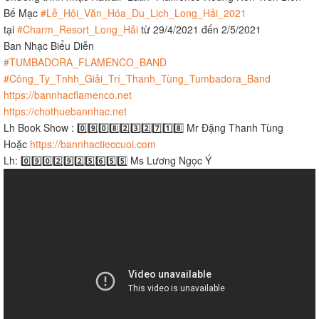
Bế Mạc
#Lễ_Hội_Văn_Hóa_Du_Lịch_Long_Hải_2021​​
tại
#Charm_Resort_Long_Hải​​
​ từ 29/4/2021 đến 2/5/2021
Ban Nhạc Biểu Diễn
#TUMBADORA_FLAMENCO_BAND​​​
#Công_Ty_Tnhh_Giải_Trí_Thanh_Tùng_Tumbadora_Band​​​
https://bannhacflamenco.net​​​
https://chothuebannhac.net​​​
Lh Book Show : 0️⃣9️⃣0️⃣8️⃣2️⃣3️⃣2️⃣7️⃣1️⃣8️⃣ Mr Đặng Thanh Tùng
Hoặc
https://bannhactieccuoi.com​​​
Lh: 0️⃣9️⃣0️⃣2️⃣9️⃣2️⃣5️⃣6️⃣5️⃣5️⃣ Ms Lương Ngọc Ý