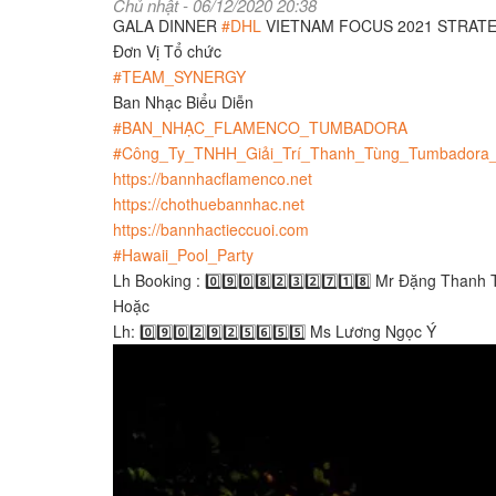
Chủ nhật - 06/12/2020 20:38
GALA DINNER
#DHL
VIETNAM FOCUS 2021 STRATE
Đơn Vị Tổ chức
#TEAM_SYNERGY
Ban Nhạc Biểu Diễn
#BAN_NHẠC_FLAMENCO_TUMBADORA
#Công_Ty_TNHH_Giải_Trí_Thanh_Tùng_Tumbadora
https://bannhacflamenco.net
https://chothuebannhac.net
https://bannhactieccuoi.com
#Hawaii_Pool_Party
Lh Booking : 0️⃣9️⃣0️⃣8️⃣2️⃣3️⃣2️⃣7️⃣1️⃣8️⃣ Mr Đặng Thanh
Hoặc
Lh: 0️⃣9️⃣0️⃣2️⃣9️⃣2️⃣5️⃣6️⃣5️⃣5️⃣ Ms Lương Ngọc Ý