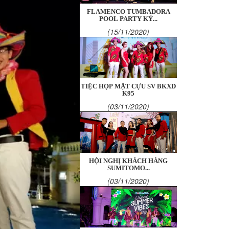
FLAMENCO TUMBADORA
POOL PARTY KỶ...
(15/11/2020)
TIỆC HỌP MẶT CỰU SV BKXD
K95
(03/11/2020)
HỘI NGHỊ KHÁCH HÀNG
SUMITOMO...
(03/11/2020)