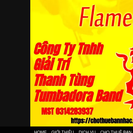
HOME
GIỚI THIỆU
DỊCH VỤ
CHO THUÊ BAN