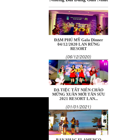
ĐẠM PHÚ MỸ Gala Dinner
04/12/2020 LAN RỪNG
RESORT
(06/12/2020)
DẠ TIỆC TẤT NIÊN CHÀO
MỪNG XUÂN MỚI TÂN SỬU
2021 RESORT LAN...
(01/01/2021)
BAN NHẠC FLAMENCO