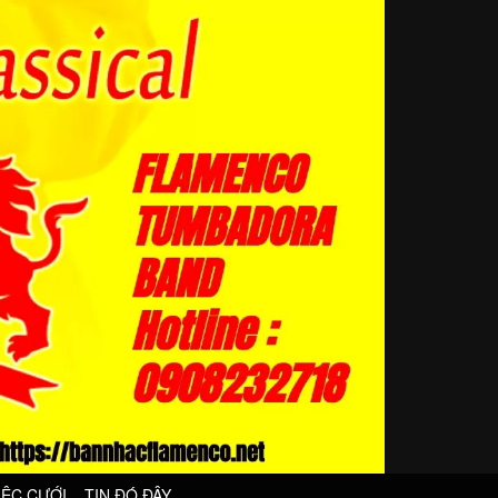
IỆC CƯỚI
TIN ĐÓ ĐÂY