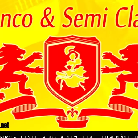
 NHẠC
LIÊN HỆ
VIDEO
KÊNH YOUTUBE
THƯ VIỆN ẢNH
T