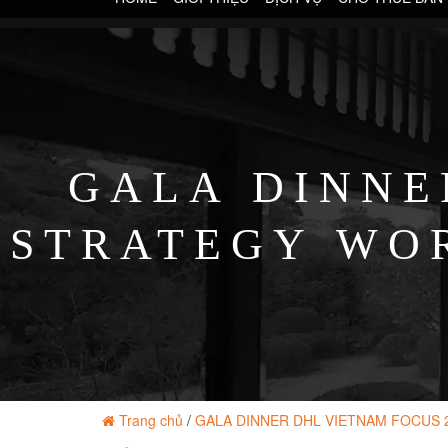
GALA DINNE
STRATEGY WOR
P
Trang chủ
/
GALA DINNER DHL VIETNAM FOCUS 