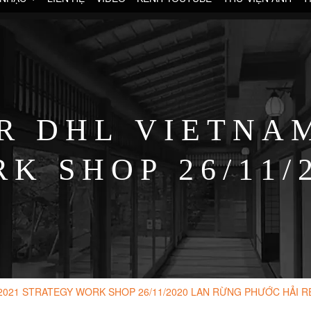
R DHL VIETNAM
K SHOP 26/11/
HƯỚC HẢI RESO
2021 STRATEGY WORK SHOP 26/11/2020 LAN RỪNG PHƯỚC HẢI 