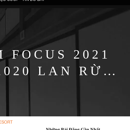
 FOCUS 2021
2020 LAN RỪNG
RT
RESORT
Những Bài Đăng Gần Nhất