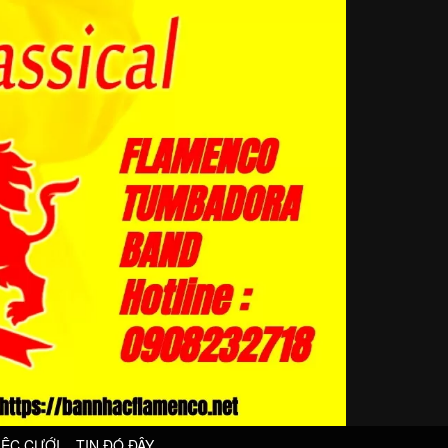
IỆC CƯỚI
TIN ĐÓ ĐÂY