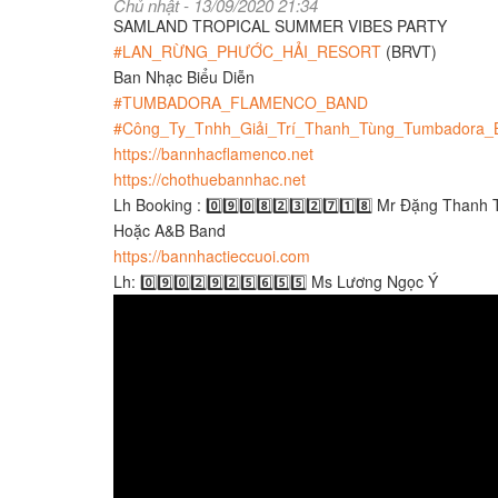
Chủ nhật - 13/09/2020 21:34
SAMLAND TROPICAL SUMMER VIBES PARTY
#LAN_RỪNG_PHƯỚC_HẢI_RESORT
(BRVT)
Ban Nhạc Biểu Diễn
#TUMBADORA_FLAMENCO_BAND
#Công_Ty_Tnhh_Giải_Trí_Thanh_Tùng_Tumbadora_
https://bannhacflamenco.net
https://chothuebannhac.net
Lh Booking : 0️⃣9️⃣0️⃣8️⃣2️⃣3️⃣2️⃣7️⃣1️⃣8️⃣ Mr Đặng Thanh
Hoặc A&B Band
https://bannhactieccuoi.com
Lh: 0️⃣9️⃣0️⃣2️⃣9️⃣2️⃣5️⃣6️⃣5️⃣5️⃣ Ms Lương Ngọc Ý