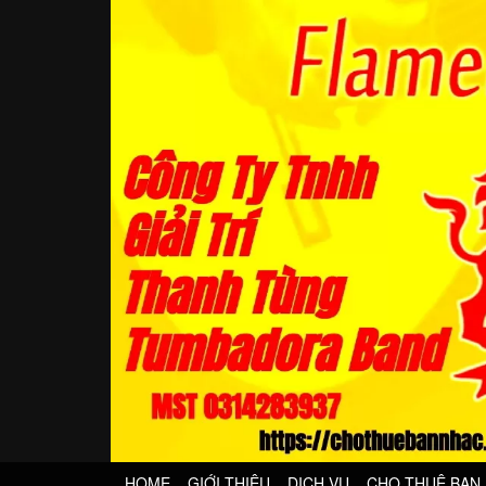
HOME
GIỚI THIỆU
DỊCH VỤ
CHO THUÊ BAN