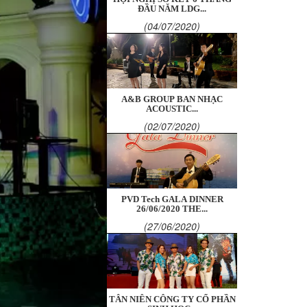
ĐẦU NĂM LDG...
(04/07/2020)
A&B GROUP BAN NHẠC
ACOUSTIC...
(02/07/2020)
PVD Tech GALA DINNER
26/06/2020 THE...
(27/06/2020)
TÂN NIÊN CÔNG TY CỔ PHẦN