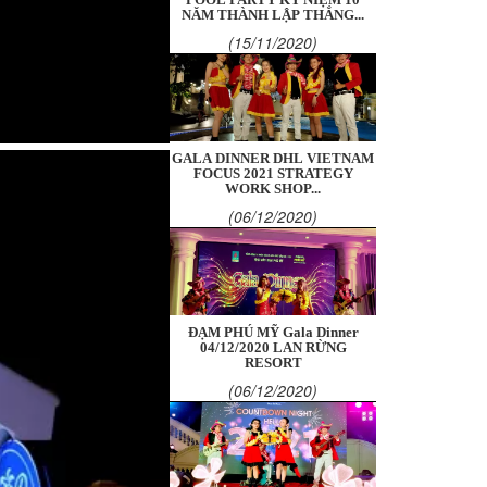
NĂM THÀNH LẬP THẮNG...
(15/11/2020)
GALA DINNER DHL VIETNAM
FOCUS 2021 STRATEGY
WORK SHOP...
(06/12/2020)
ĐẠM PHÚ MỸ Gala Dinner
04/12/2020 LAN RỪNG
RESORT
(06/12/2020)