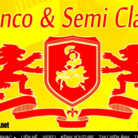
 NHẠC
LIÊN HỆ
VIDEO
KÊNH YOUTUBE
THƯ VIỆN ẢNH
T