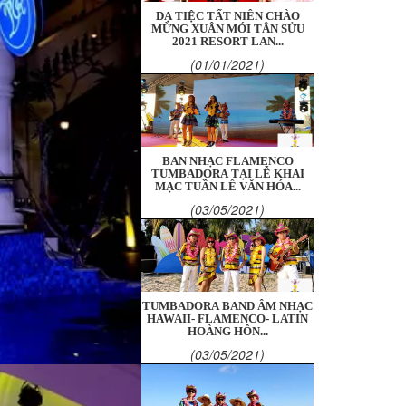
DẠ TIỆC TẤT NIÊN CHÀO
MỪNG XUÂN MỚI TÂN SỬU
2021 RESORT LAN...
(01/01/2021)
BAN NHẠC FLAMENCO
TUMBADORA TẠI LỄ KHAI
MẠC TUẦN LỄ VĂN HÓA...
(03/05/2021)
TUMBADORA BAND ÂM NHẠC
HAWAII- FLAMENCO- LATIN
HOÀNG HÔN...
(03/05/2021)