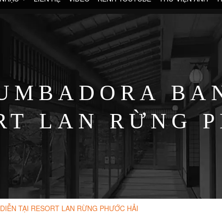
UMBADORA BAN
RT LAN RỪNG 
DIỄN TẠI RESORT LAN RỪNG PHƯỚC HẢI