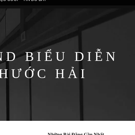
D BIỂU DIỄN
PHƯỚC HẢI
Những Bài Đăng Gần Nhất