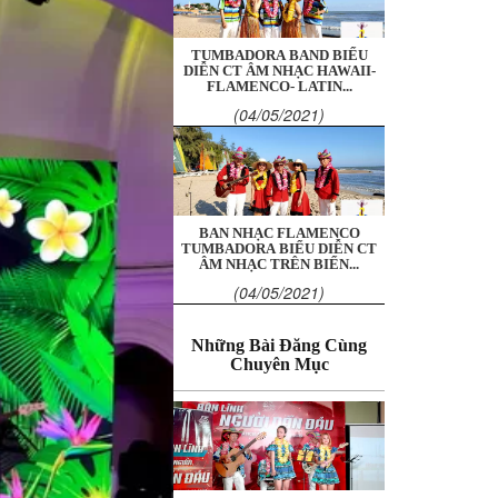
TUMBADORA BAND BIỂU
DIỄN CT ÂM NHẠC HAWAII-
FLAMENCO- LATIN...
(04/05/2021)
BAN NHẠC FLAMENCO
TUMBADORA BIỂU DIỄN CT
ÂM NHẠC TRÊN BIỂN...
(04/05/2021)
Những Bài Đăng Cùng
Chuyên Mục