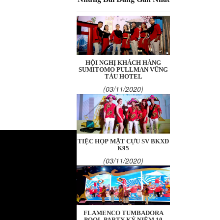
HỘI NGHỊ KHÁCH HÀNG
SUMITOMO PULLMAN VŨNG
TÀU HOTEL
(03/11/2020)
TIỆC HỌP MẶT CỰU SV BKXD
K95
(03/11/2020)
FLAMENCO TUMBADORA
POOL PARTY KỶ NIỆM 10