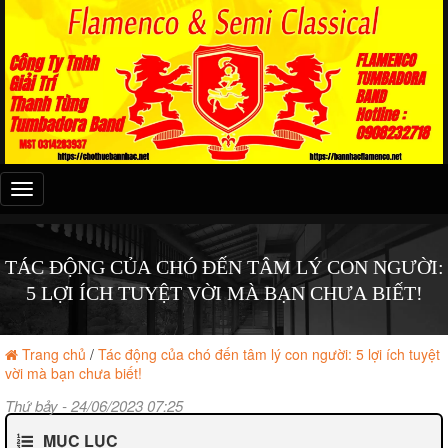
Đây
là
menu
mobile
TÁC ĐỘNG CỦA CHÓ ĐẾN TÂM LÝ CON NGƯỜI:
5 LỢI ÍCH TUYỆT VỜI MÀ BẠN CHƯA BIẾT!
Trang chủ
/
Tác động của chó đến tâm lý con người: 5 lợi ích tuyệt
vời mà bạn chưa biết!
Thứ bảy - 24/06/2023 07:25
MỤC LỤC