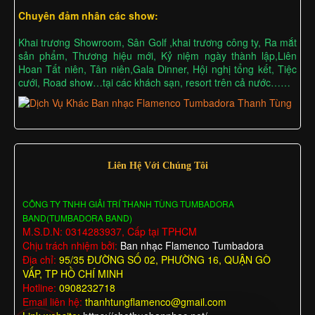
Chuyên đảm nhân các show:
Khai trương Showroom, Sân Golf ,khai trương công ty, Ra mắt
sản phẩm, Thương hiệu mới, Kỷ niệm ngày thành lập,Liên
Hoan Tất niên, Tân niên,Gala Dinner, Hội nghị tổng kết, Tiệc
cưới, Road show…tại các khách sạn, resort trên cả nước……
Liên Hệ Với Chúng Tôi
CÔNG TY TNHH GIẢI TRÍ THANH TÙNG TUMBADORA
BAND(TUMBADORA BAND)
M.S.D.N: 0314283937, Cấp tại TPHCM
Chịu trách nhiệm bởi:
Ban nhạc Flamenco Tumbadora
Địa chỉ:
95/35 ĐƯỜNG SỐ 02, PHƯỜNG 16, QUẬN GÒ
VẤP, TP HỒ CHÍ MINH
Hotline:
0908232718
Email liên hệ:
thanhtungflamenco@gmail.com