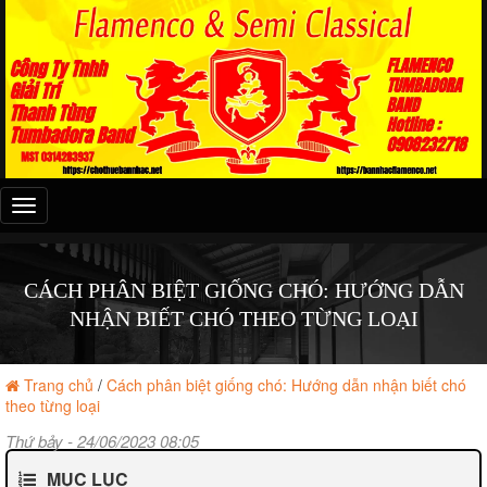
Đây
là
menu
mobile
CÁCH PHÂN BIỆT GIỐNG CHÓ: HƯỚNG DẪN
NHẬN BIẾT CHÓ THEO TỪNG LOẠI
Trang chủ
/
Cách phân biệt giống chó: Hướng dẫn nhận biết chó
theo từng loại
Thứ bảy - 24/06/2023 08:05
MỤC LỤC