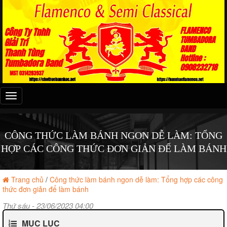
Đây
là
menu
mobile
CÔNG THỨC LÀM BÁNH NGON DỄ LÀM: TỔNG
HỢP CÁC CÔNG THỨC ĐƠN GIẢN ĐỂ LÀM BÁNH
Trang chủ
/
Công thức làm bánh ngon dễ làm: Tổng hợp các công
thức đơn giản để làm bánh
Thứ sáu - 23/06/2023 04:00
MỤC LỤC