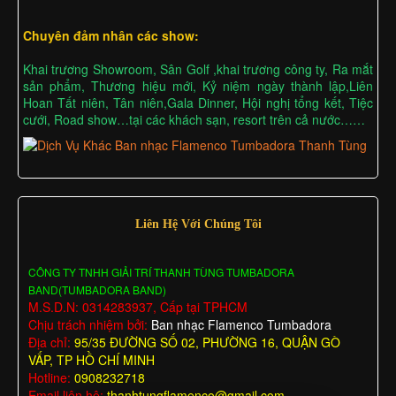
Chuyên đảm nhân các show:
Khai trương Showroom, Sân Golf ,khai trương công ty, Ra mắt
sản phẩm, Thương hiệu mới, Kỷ niệm ngày thành lập,Liên
Hoan Tất niên, Tân niên,Gala Dinner, Hội nghị tổng kết, Tiệc
cưới, Road show…tại các khách sạn, resort trên cả nước……
Liên Hệ Với Chúng Tôi
CÔNG TY TNHH GIẢI TRÍ THANH TÙNG TUMBADORA
BAND(TUMBADORA BAND)
M.S.D.N: 0314283937, Cấp tại TPHCM
Chịu trách nhiệm bởi:
Ban nhạc Flamenco Tumbadora
Địa chỉ:
95/35 ĐƯỜNG SỐ 02, PHƯỜNG 16, QUẬN GÒ
VẤP, TP HỒ CHÍ MINH
Hotline:
0908232718
Email liên hệ:
thanhtungflamenco@gmail.com