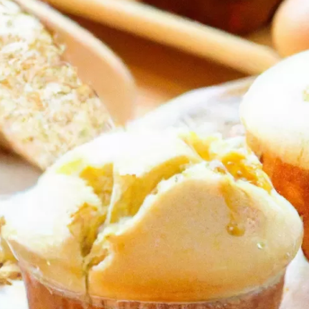
 kinh nghiệm
i lạ