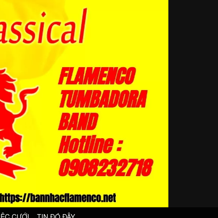
IỆC CƯỚI
TIN ĐÓ ĐÂY