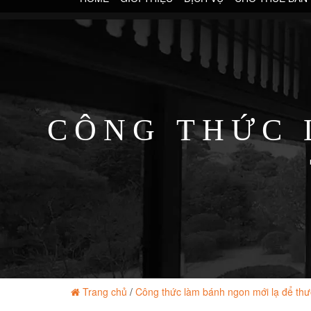
CÔNG THỨC 
Trang chủ
/
Công thức làm bánh ngon mới lạ để thư