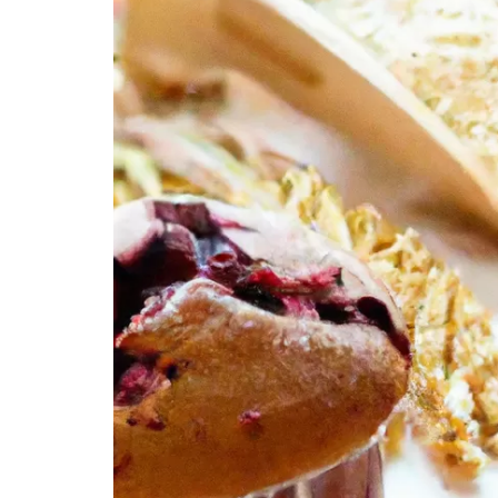
B. Chia sẻ kinh nghiệm từ người làm bánh có
XI. Những loại bánh ngon mới lạ phổ biến
A. Bánh ngọt
B. Bánh mặn
C. Bánh kem
XII. Đánh giá từ người dùng về bánh ngon mớ
A. Nhận xét tích cực từ người thưởng thức
B. Những ý kiến cải thiện từ người sử dụng
XIII. Tổng kết