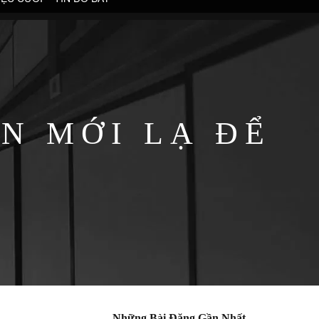
N MỚI LẠ ĐỂ
.
Những Bài Đăng Gần Nhất