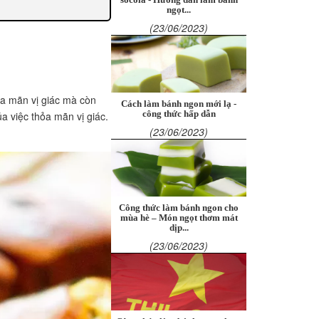
ngọt...
(23/06/2023)
ỏa mãn vị giác mà còn
Cách làm bánh ngon mới lạ -
ủa việc thỏa mãn vị giác.
công thức hấp dẫn
(23/06/2023)
Công thức làm bánh ngon cho
mùa hè – Món ngọt thơm mát
dịp...
(23/06/2023)