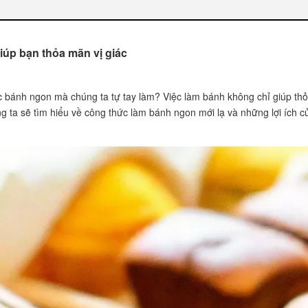
iúp bạn thỏa mãn vị giác
 hơn mua bánh
c bánh ngon mà chúng ta tự tay làm? Việc làm bánh không chỉ giúp th
úng ta sẽ tìm hiểu về công thức làm bánh ngon mới lạ và những lợi ích c
 làm bánh ngon mới lạ
ho bột nở hóa học không?
ức không?
 bánh không?
 thành công
m bánh
ng