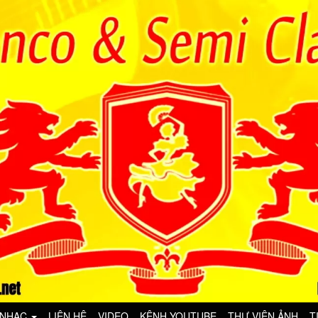
 NHẠC
LIÊN HỆ
VIDEO
KÊNH YOUTUBE
THƯ VIỆN ẢNH
T