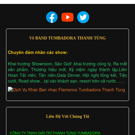
Về BAND TUMBADORA THANH TÙNG
Chuyên đảm nhân các show:
Khai trương Showroom, Sân Golf ,khai trương công ty, Ra mắt
sản phẩm, Thương hiệu mới, Kỷ niệm ngày thành lập,Liên
Hoan Tất niên, Tân niên,Gala Dinner, Hội nghị tổng kết, Tiệc
cưới, Road show…tại các khách sạn, resort trên cả nước……
Liên Hệ Với Chúng Tôi
CÔNG TY TNHH GIẢI TRÍ THANH TÙNG TUMBADORA