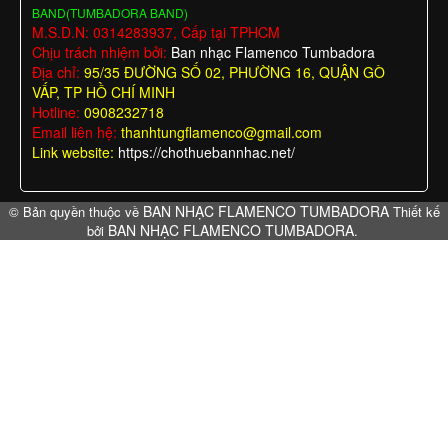
BAND(TUMBADORA BAND)
M.S.D.N: 0314283937, Cấp tại TPHCM
Chịu trách nhiệm bởi:
Ban nhạc Flamenco Tumbadora
Địa chỉ:
95/35 ĐƯỜNG SỐ 02, PHƯỜNG 16, QUẬN GÒ
VẤP, TP HỒ CHÍ MINH
Hotline:
0908232718
Email liên hệ:
thanhtungflamenco@gmail.com
Link website:
https://chothuebannhac.net/
BAN NHẠC FLAMENCO TUMBADORA
© Bản quyền thuộc về
Thiết kế
BAN NHẠC FLAMENCO TUMBADORA
bởi
.