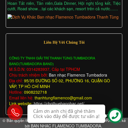
Hoan Tất niên, Tân niên,Gala Dinner, Hội nghị tổng kết, Tiệc
cưới, Road show…tại các khách sạn, resort trên cả nước……
Liên Hệ Với Chúng Tôi
CÔNG TY TNHH GIẢI TRÍ THANH TÙNG TUMBADORA
BAND(TUMBADORA BAND)
M.S.D.N: 0314283937, Cấp tại TPHCM
Chịu trách nhiệm bởi:
Ban nhạc Flamenco Tumbadora
Địa chỉ:
95/35 ĐƯỜNG SỐ 02, PHƯỜNG 16, QUẬN GÒ
VẤP, TP HỒ CHÍ MINH
Hotline:
0908232718
Email liên hệ:
thanhtungflamenco@gmail.com
Link website:
https://chothuebannhac.net/
Cảm ơn anh chị đã ghé thăm
Click vào đây để được tư vấn ạ!
BAN NHẠC FLAMENCO TUMBADORA
© Bản quyền thuộc về
Thiết kế
BAN NHẠC FLAMENCO TUMBADORA
bởi
.