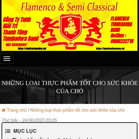
Đây
là
menu
mobile
NHỮNG LOẠI THỰC PHẨM TỐT CHO SỨC KHỎE
CỦA CHÓ
Trang chủ
/
Những loại thực phẩm tốt cho sức khỏe của chó
Thứ bảy - 24/06/2023 03:25
MỤC LỤC