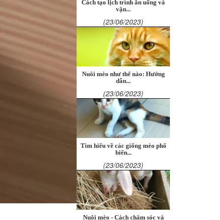
Cách tạo lịch trình ăn uống và
vận...
(23/06/2023)
Nuôi mèo như thế nào: Hướng
dẫn...
(23/06/2023)
Tìm hiểu về các giống mèo phổ
biến...
(23/06/2023)
Nuôi mèo - Cách chăm sóc và