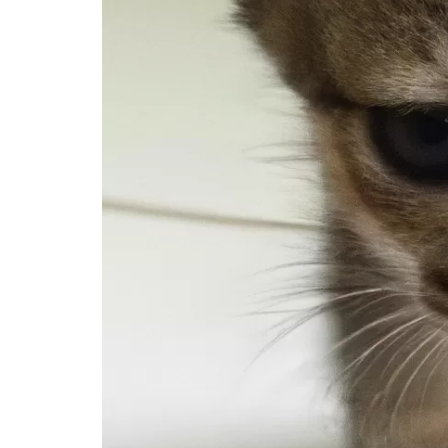
Cách chế biến thức ăn từ nguyên liệu tự nhi
Các công thức nấu ăn phổ biến
Các thói quen và chế độ ăn uống tốt cho mè
Đảm bảo mèo có đủ nước
Kiểm tra cân nặng định kỳ
Không cho mèo ăn quá no
Câu hỏi thường gặp về mèo và thức ăn
Mèo có thể ăn thức ăn của người không?
Cần bổ sung thêm vitamin và khoáng chất 
Có thể cho mèo ăn thức ăn tự nấu không?
Kết luận
Thức ăn đóng vai trò quan trọng trong việc
Lựa chọn thức ăn phù hợp và đảm bảo dinh 