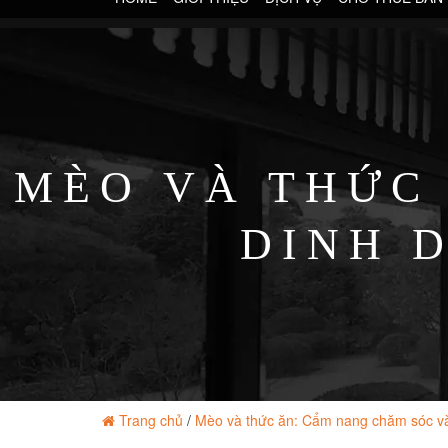
MÈO VÀ THỨC
DINH 
Trang chủ
/
Mèo và thức ăn: Cẩm nang chăm sóc v