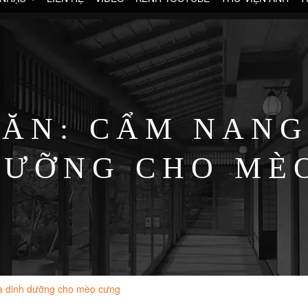
 ĂN: CẨM NANG
DƯỠNG CHO MÈ
à dinh dưỡng cho mèo cưng