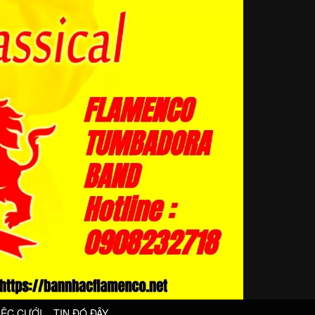
IỆC CƯỚI
TIN ĐÓ ĐÂY