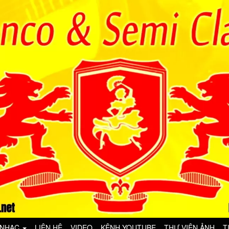
 NHẠC
LIÊN HỆ
VIDEO
KÊNH YOUTUBE
THƯ VIỆN ẢNH
T