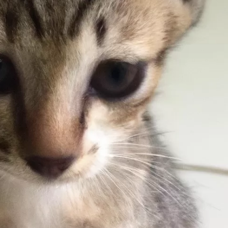
ên
o
cho mèo không?
 chăm sóc mèo
dưỡng cho mèo là yếu tố quan trọng trong việc nuôi dưỡng mèo.