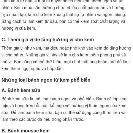
Làm kem từ đầu là một bí quyết để có một kem thơm ngon và tự
nhiên. Kem mua sẵn thường chứa nhiều chất bảo quản và hương
liệu nhân tạo, làm cho kem không thật sự tự nhiên và ngon miệng.
Bằng cách tự làm kem từ đầu, bạn có thể kiểm soát chất lượng và
hương vị của kem.
C. Thêm gia vị để tăng hương vị cho kem
Thêm gia vị như vani, hạt điều hoặc nho khô vào kem để tăng hương
vị cho bánh. Những gia vị này sẽ làm cho kem thêm phong phú và
thú vị. Bạn cũng có thể thử thêm một chút mật ong hoặc mứt để làm
kem thêm ngọt ngào và hấp dẫn.
Những loại bánh ngon từ kem phổ biến
A. Bánh kem sữa
Bánh kem sữa là một loại bánh ngon và phổ biến. Bánh có lớp kem
mịn và bóng trên bề mặt, kết hợp với hương vị thơm ngon của kem
sữa. Để làm bánh kem sữa, bạn có thể sử dụng công thức trên và
làm theo các bước đã nêu trong phần trước.
B. Bánh mousse kem