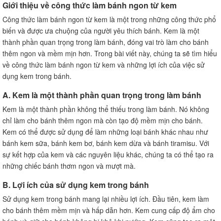
Giới thiệu về công thức làm bánh ngon từ kem
FAQ về công thức làm bánh ngon từ kem
Công thức làm bánh ngon từ kem là một trong những công thức phổ
A. Làm sao để kem không bị tan chảy khi làm bánh?
biến và được ưa chuộng của người yêu thích bánh. Kem là một
B. Có thể dùng kem đánh thay cho kem tươi không?
thành phần quan trọng trong làm bánh, đóng vai trò làm cho bánh
C. Cần phải làm kem từ đầu không?
thêm ngon và mềm mịn hơn. Trong bài viết này, chúng ta sẽ tìm hiểu
D. Làm sao để có một lớp kem mịn và bóng trên bánh?
về công thức làm bánh ngon từ kem và những lợi ích của việc sử
E. Bánh có thể được làm trước và bảo quản trong bao
dụng kem trong bánh.
lâu?
A. Kem là một thành phần quan trọng trong làm bánh
Kết luận
Kem là một thành phần không thể thiếu trong làm bánh. Nó không
chỉ làm cho bánh thêm ngon mà còn tạo độ mềm mịn cho bánh.
Kem có thể được sử dụng để làm những loại bánh khác nhau như
bánh kem sữa, bánh kem bơ, bánh kem dừa và bánh tiramisu. Với
sự kết hợp của kem và các nguyên liệu khác, chúng ta có thể tạo ra
những chiếc bánh thơm ngon và mượt mà.
B. Lợi ích của sử dụng kem trong bánh
Sử dụng kem trong bánh mang lại nhiều lợi ích. Đầu tiên, kem làm
cho bánh thêm mềm mịn và hấp dẫn hơn. Kem cung cấp độ ẩm cho