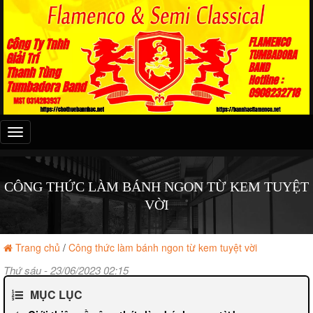
Đây
là
menu
mobile
CÔNG THỨC LÀM BÁNH NGON TỪ KEM TUYỆT
VỜI
Trang chủ
/
Công thức làm bánh ngon từ kem tuyệt vời
Thứ sáu - 23/06/2023 02:15
MỤC LỤC