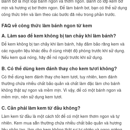
Bánh bơ là một loại bánh ngon và thơm ngon. Bánh có lớp kem bơ
mịn và hương vị bơ thơm ngon. Để làm bánh bơ, bạn có thể sử dụng
công thức trên và làm theo các bước đã nêu trong phần trước.
FAQ về công thức làm bánh ngon từ kem
A. Làm sao để kem không bị tan chảy khi làm bánh?
Để kem không bị tan chảy khi làm bánh, hãy đảm bảo rằng kem và
các nguyên liệu khác đều ở cùng nhiệt độ phòng trước khi sử dụng.
Nếu kem quá nóng, hãy để nó nguội trước khi sử dụng.
B. Có thể dùng kem đánh thay cho kem tươi không?
Có thể dùng kem đánh thay cho kem tươi, tuy nhiên, kem đánh
thường chứa nhiều chất bảo quản và chất làm đặc làm cho bánh
không thật sự ngon và mềm mịn. Vì vậy, để có một bánh ngon và
mềm mịn, nên sử dụng kem tươi.
C. Cần phải làm kem từ đầu không?
Làm kem từ đầu là một cách tốt để có một kem thơm ngon và tự
nhiên. Kem mua sẵn thường chứa nhiều chất bảo quản và hương
liệu nhân tạo, làm cho kem không thật sự tự nhiên và ngon miệng.