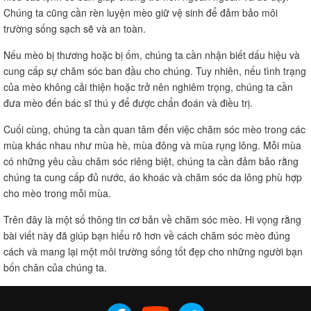
Chúng ta cũng cần rèn luyện mèo giữ vệ sinh để đảm bảo môi
trường sống sạch sẽ và an toàn.
Nếu mèo bị thương hoặc bị ốm, chúng ta cần nhận biết dấu hiệu và
cung cấp sự chăm sóc ban đầu cho chúng. Tuy nhiên, nếu tình trạng
của mèo không cải thiện hoặc trở nên nghiêm trọng, chúng ta cần
đưa mèo đến bác sĩ thú y để được chẩn đoán và điều trị.
Cuối cùng, chúng ta cần quan tâm đến việc chăm sóc mèo trong các
mùa khác nhau như mùa hè, mùa đông và mùa rụng lông. Mỗi mùa
có những yêu cầu chăm sóc riêng biệt, chúng ta cần đảm bảo rằng
chúng ta cung cấp đủ nước, áo khoác và chăm sóc da lông phù hợp
cho mèo trong mỗi mùa.
Trên đây là một số thông tin cơ bản về chăm sóc mèo. Hi vọng rằng
bài viết này đã giúp bạn hiểu rõ hơn về cách chăm sóc mèo đúng
cách và mang lại một môi trường sống tốt đẹp cho những người bạn
bốn chân của chúng ta.