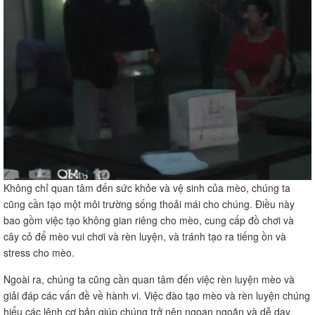
Không chỉ quan tâm đến sức khỏe và vệ sinh của mèo, chúng ta
cũng cần tạo một môi trường sống thoải mái cho chúng. Điều này
bao gồm việc tạo không gian riêng cho mèo, cung cấp đồ chơi và
cây cỏ để mèo vui chơi và rèn luyện, và tránh tạo ra tiếng ồn và
stress cho mèo.
Ngoài ra, chúng ta cũng cần quan tâm đến việc rèn luyện mèo và
giải đáp các vấn đề về hành vi. Việc đào tạo mèo và rèn luyện chúng
hiểu các lệnh cơ bản giúp chúng trở nên ngoan ngoãn và dễ dạy.