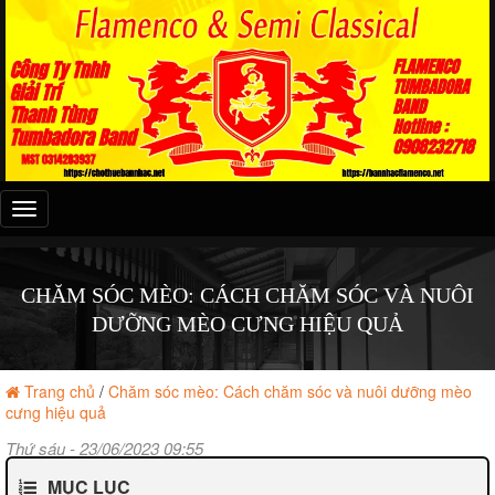
Đây
là
menu
mobile
CHĂM SÓC MÈO: CÁCH CHĂM SÓC VÀ NUÔI
DƯỠNG MÈO CƯNG HIỆU QUẢ
Trang chủ
/
Chăm sóc mèo: Cách chăm sóc và nuôi dưỡng mèo
cưng hiệu quả
Thứ sáu - 23/06/2023 09:55
MỤC LỤC