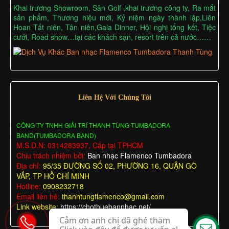
Khai trương Showroom, Sân Golf ,khai trương công ty, Ra mắt
sản phẩm, Thương hiệu mới, Kỷ niệm ngày thành lập,Liên
Hoan Tất niên, Tân niên,Gala Dinner, Hội nghị tổng kết, Tiệc
cưới, Road show…tại các khách sạn, resort trên cả nước……
Liên Hệ Với Chúng Tôi
CÔNG TY TNHH GIẢI TRÍ THANH TÙNG TUMBADORA
BAND(TUMBADORA BAND)
M.S.D.N: 0314283937, Cấp tại TPHCM
Chịu trách nhiệm bởi:
Ban nhạc Flamenco Tumbadora
Địa chỉ:
95/35 ĐƯỜNG SỐ 02, PHƯỜNG 16, QUẬN GÒ
VẤP, TP HỒ CHÍ MINH
Hotline:
0908232718
Email liên hệ:
thanhtungflamenco@gmail.com
Link website:
https://chothuebannhac.net/
Cảm ơn anh chị đã ghé thăm