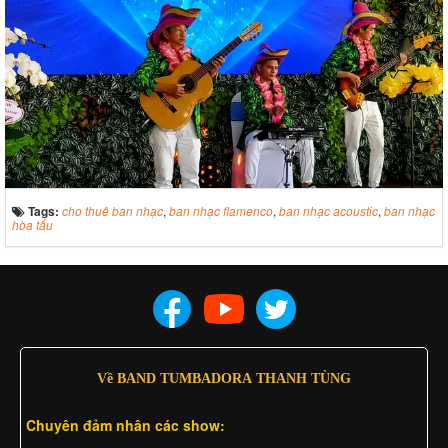
Tags:
cho thuê ban nhạc
,
ban nhạc flamenco
,
ban nhạc acoustic
,
ban nhạc
hòa tấu
Về BAND TUMBADORA THANH TÙNG
Chuyên đảm nhân các show: