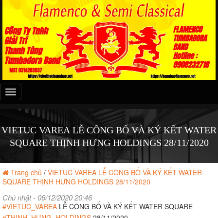
Đây
là
menu
mobile
VIETUC VAREA LỄ CÔNG BỐ VÀ KÝ KẾT WATER
SQUARE THỊNH HƯNG HOLDINGS 28/11/2020
Trang chủ
/
VIETUC VAREA LỄ CÔNG BỐ VÀ KÝ KẾT WATER
SQUARE THỊNH HƯNG HOLDINGS 28/11/2020
Chủ nhật - 06/12/2020 20:46
#VIETUC_VAREA
LỄ CÔNG BỐ VÀ KÝ KẾT WATER SQUARE
#THỊNH_HƯNG_HOLDINGS
28/11/2020