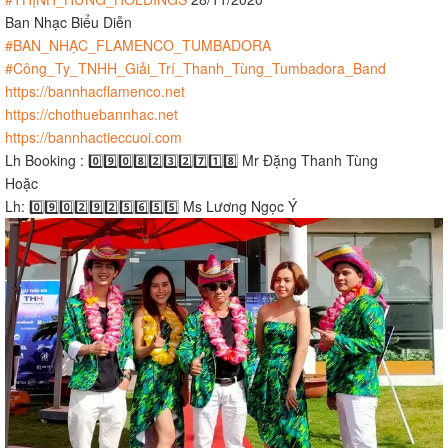
Ban Nhạc Biểu Diễn
#BAN_NHẠC_FLAMENCO_TUMBADORA
#Công_Ty_TNHH_Giải_Trí_Thanh_Tùng_Tumbadora_Band
https://bannhacflamenco.net
https://chothuebannhac.net
https://bannhactieccuoi.com
Lh Booking : 0️⃣9️⃣0️⃣8️⃣2️⃣3️⃣2️⃣7️⃣1️⃣8️⃣ Mr Đặng Thanh Tùng
Hoặc
Lh: 0️⃣9️⃣0️⃣2️⃣9️⃣2️⃣5️⃣6️⃣5️⃣5️⃣ Ms Lương Ngọc Ý