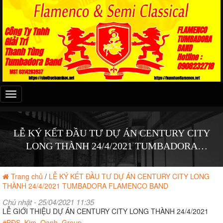
Đây
là
menu
mobile
LỄ KÝ KẾT ĐẦU TƯ DỰ ÁN CENTURY CITY
LONG THÀNH 24/4/2021 TUMBADORA
FLAMENCO BAND
Trang chủ
/
LỄ KÝ KẾT ĐẦU TƯ DỰ ÁN CENTURY CITY LONG
THÀNH 24/4/2021 TUMBADORA FLAMENCO BAND
Chủ nhật - 25/04/2021 11:35
LỄ GIỚI THIỆU DỰ ÁN CENTURY CITY LONG THÀNH 24/4/2021
#BĐS_Kim_Oanh_Group