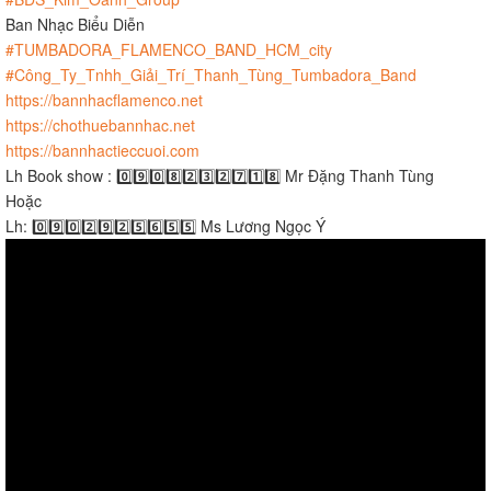
Ban Nhạc Biểu Diễn
#TUMBADORA_FLAMENCO_BAND_HCM_city
#Công_Ty_Tnhh_Giải_Trí_Thanh_Tùng_Tumbadora_Band
https://bannhacflamenco.net
https://chothuebannhac.net
https://bannhactieccuoi.com
Lh Book show : 0️⃣9️⃣0️⃣8️⃣2️⃣3️⃣2️⃣7️⃣1️⃣8️⃣ Mr Đặng Thanh Tùng
Hoặc
Lh: 0️⃣9️⃣0️⃣2️⃣9️⃣2️⃣5️⃣6️⃣5️⃣5️⃣ Ms Lương Ngọc Ý