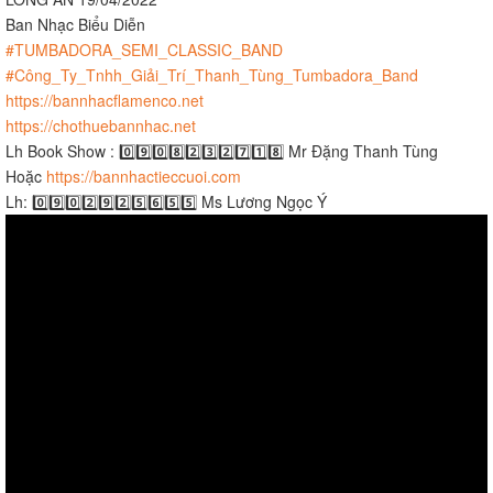
Ban Nhạc Biểu Diễn
#TUMBADORA_SEMI_CLASSIC_BAND
#Công_Ty_Tnhh_Giải_Trí_Thanh_Tùng_Tumbadora_Band​​​
https://bannhacflamenco.net​​​
https://chothuebannhac.net​​​
Lh Book Show : 0️⃣9️⃣0️⃣8️⃣2️⃣3️⃣2️⃣7️⃣1️⃣8️⃣ Mr Đặng Thanh Tùng
Hoặc
https://bannhactieccuoi.com​​​
Lh: 0️⃣9️⃣0️⃣2️⃣9️⃣2️⃣5️⃣6️⃣5️⃣5️⃣ Ms Lương Ngọc Ý