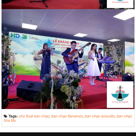
Tags:
cho thuê ban nhạc
,
ban nhạc flamenco
,
ban nhạc acoustic
,
ban nhạc
hòa tấu