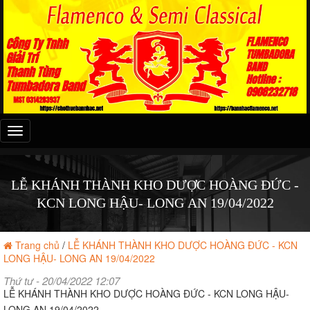
Đây
là
menu
mobile
LỄ KHÁNH THÀNH KHO DƯỢC HOÀNG ĐỨC -
KCN LONG HẬU- LONG AN 19/04/2022
Trang chủ
/
LỄ KHÁNH THÀNH KHO DƯỢC HOÀNG ĐỨC - KCN
LONG HẬU- LONG AN 19/04/2022
Thứ tư - 20/04/2022 12:07
LỄ KHÁNH THÀNH KHO DƯỢC HOÀNG ĐỨC - KCN LONG HẬU-
LONG AN 19/04/2022