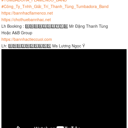
#Công_Ty_Tnhh_Giải_Trí_Thanh_Tùng_Tumbadora_Band
https://bannhacflamenco.net
https://chothuebannhac.net
Lh Booking : 0️⃣9️⃣0️⃣8️⃣2️⃣3️⃣2️⃣7️⃣1️⃣8️⃣ Mr Đặng Thanh Tùng
Hoặc A&B Group
https://bannhactieccuoi.com
Lh: 0️⃣9️⃣0️⃣2️⃣9️⃣2️⃣5️⃣6️⃣5️⃣5️⃣ Ms Lương Ngọc Ý