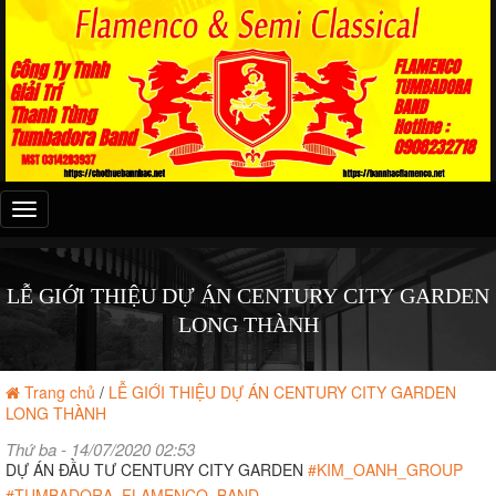
Đây
là
menu
mobile
LỄ GIỚI THIỆU DỰ ÁN CENTURY CITY GARDEN
LONG THÀNH
Trang chủ
/
LỄ GIỚI THIỆU DỰ ÁN CENTURY CITY GARDEN
LONG THÀNH
Thứ ba - 14/07/2020 02:53
DỰ ÁN ĐẦU TƯ CENTURY CITY GARDEN
#KIM_OANH_GROUP
#TUMBADORA_FLAMENCO_BAND