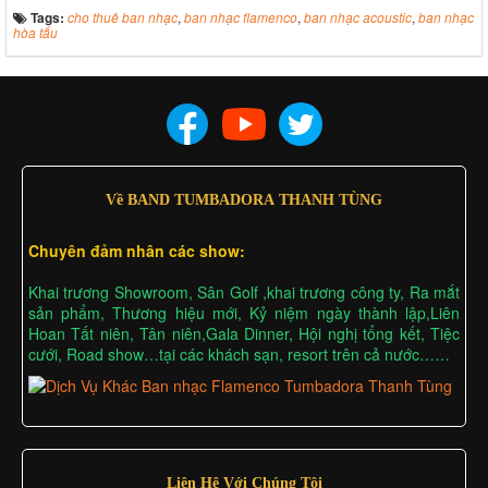
Tags:
cho thuê ban nhạc
,
ban nhạc flamenco
,
ban nhạc acoustic
,
ban nhạc
hòa tấu
Về BAND TUMBADORA THANH TÙNG
Chuyên đảm nhân các show:
Khai trương Showroom, Sân Golf ,khai trương công ty, Ra mắt
sản phẩm, Thương hiệu mới, Kỷ niệm ngày thành lập,Liên
Hoan Tất niên, Tân niên,Gala Dinner, Hội nghị tổng kết, Tiệc
cưới, Road show…tại các khách sạn, resort trên cả nước……
Liên Hệ Với Chúng Tôi