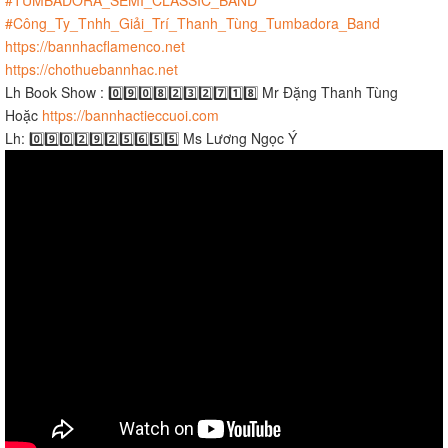
#Công_Ty_Tnhh_Giải_Trí_Thanh_Tùng_Tumbadora_Band​​​
https://bannhacflamenco.net​​​
https://chothuebannhac.net​​​
Lh Book Show : 0️⃣9️⃣0️⃣8️⃣2️⃣3️⃣2️⃣7️⃣1️⃣8️⃣ Mr Đặng Thanh Tùng
Hoặc
https://bannhactieccuoi.com​​​
Lh: 0️⃣9️⃣0️⃣2️⃣9️⃣2️⃣5️⃣6️⃣5️⃣5️⃣ Ms Lương Ngọc Ý