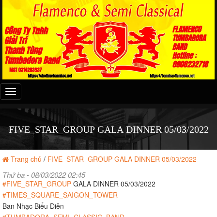
Đây
là
menu
mobile
FIVE_STAR_GROUP GALA DINNER 05/03/2022
Trang chủ
/
FIVE_STAR_GROUP GALA DINNER 05/03/2022
Thứ ba - 08/03/2022 02:45
#FIVE_STAR_GROUP
GALA DINNER 05/03/2022
#TIMES_SQUARE_SAIGON_TOWER
Ban Nhạc Biểu Diễn
#TUMBADORA_SEMI_CLASSIC_BAND