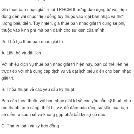
Giá thuê ban nhạc giải trí tại TP.HCM thường dao động từ vài triệu
đồng đến vài chục triệu đồng tùy thuộc vào loại ban nhạc và thời
lượng biểu diễn. Tuy nhiên, giá thuê ban nhạc giải trí cũng sẽ phụ
thuộc vào kinh phí mà bạn dành cho sự kiện của mình.
IV. Thủ tục thuê ban nhạc giải trí
A. Liên hệ và đặt lịch
Với nhiều dịch vụ thuê ban nhạc giải trí hiện nay, bạn có thể liên hệ
trực tiếp với nhà cung cấp dịch vụ và đặt lịch biểu diễn cho ban nhạc
giải trí.
B. Thỏa thuận về các yêu cầu kỹ thuật
Bạn cần thỏa thuận với ban nhạc giải trí về các yêu cầu kỹ thuật như
âm thanh, ánh sáng, thiết bị, v.v. để đảm bảo rằng sự kiện của bạn
sẽ diễn ra suôn sẻ và không gặp phải bất kỳ sự cố nào.
C. Thanh toán và ký hợp đồng