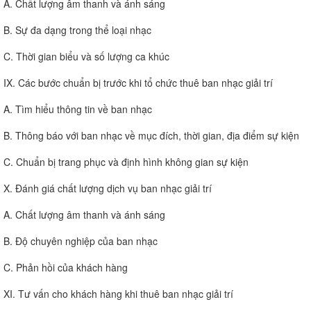
A. Chất lượng âm thanh và ánh sáng
B. Sự đa dạng trong thể loại nhạc
C. Thời gian biểu và số lượng ca khúc
IX. Các bước chuẩn bị trước khi tổ chức thuê ban nhạc giải trí
A. Tìm hiểu thông tin về ban nhạc
B. Thông báo với ban nhạc về mục đích, thời gian, địa điểm sự kiện
C. Chuẩn bị trang phục và định hình không gian sự kiện
X. Đánh giá chất lượng dịch vụ ban nhạc giải trí
A. Chất lượng âm thanh và ánh sáng
B. Độ chuyên nghiệp của ban nhạc
C. Phản hồi của khách hàng
XI. Tư vấn cho khách hàng khi thuê ban nhạc giải trí