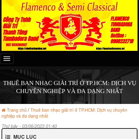
Đây
là
menu
mobile
THUÊ BAN NHẠC GIẢI TRÍ Ở TP.HCM: DỊCH VỤ
CHUYÊN NGHIỆP VÀ ĐA DẠNG NHẤT
Trang chủ
/
Thuê ban nhạc giải trí ở TP.HCM: Dịch vụ chuyên
nghiệp và đa dạng nhất
Thứ bảy - 03/06/2023 01:40
MỤC LỤC