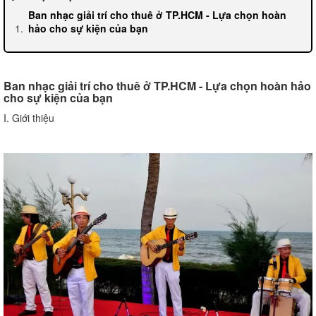
Ban nhạc giải trí cho thuê ở TP.HCM - Lựa chọn hoàn
hảo cho sự kiện của bạn
Ban nhạc giải trí cho thuê ở TP.HCM - Lựa chọn hoàn hảo
cho sự kiện của bạn
I. Giới thiệu