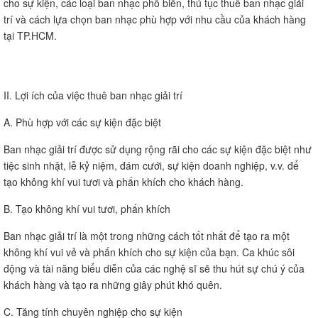
cho sự kiện, các loại ban nhạc phổ biến, thủ tục thuê ban nhạc giải
trí và cách lựa chọn ban nhạc phù hợp với nhu cầu của khách hàng
tại TP.HCM.
II. Lợi ích của việc thuê ban nhạc giải trí
A. Phù hợp với các sự kiện đặc biệt
Ban nhạc giải trí được sử dụng rộng rãi cho các sự kiện đặc biệt như
tiệc sinh nhật, lễ kỷ niệm, đám cưới, sự kiện doanh nghiệp, v.v. để
tạo không khí vui tươi và phấn khích cho khách hàng.
B. Tạo không khí vui tươi, phấn khích
Ban nhạc giải trí là một trong những cách tốt nhất để tạo ra một
không khí vui vẻ và phấn khích cho sự kiện của bạn. Ca khúc sôi
động và tài năng biểu diễn của các nghệ sĩ sẽ thu hút sự chú ý của
khách hàng và tạo ra những giây phút khó quên.
C. Tăng tính chuyên nghiệp cho sự kiện