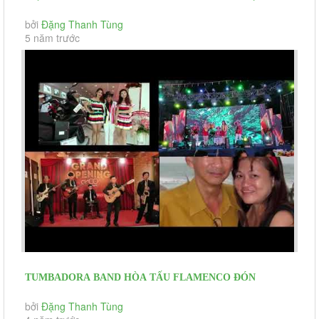
TUMBADORA HÒA TẤU SEMI CLASSIC
bởi
Đặng Thanh Tùng
5 năm trước
TUMBADORA BAND HÒA TẤU FLAMENCO ĐÓN
KHÁCH CÁC EVENT KHAI TRƯƠNG, HỌP...
bởi
Đặng Thanh Tùng