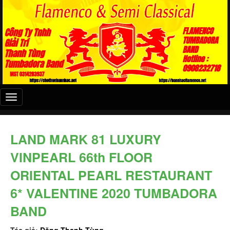
Đây
là
menu
mobile
LAND MARK 81 LUXURY
VINPEARL 66th FLOOR
ORIENTAL PEARL RESTAURANT
6* VALENTINE 2020 TUMBADORA
BAND
Tác giả:
Đặng Thanh Tùng