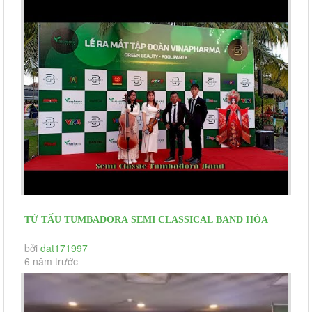
TỨ TẤU TUMBADORA SEMI CLASSICAL BAND HÒA
TẤU WELCOME GUEST
bởi
dat171997
6 năm trước