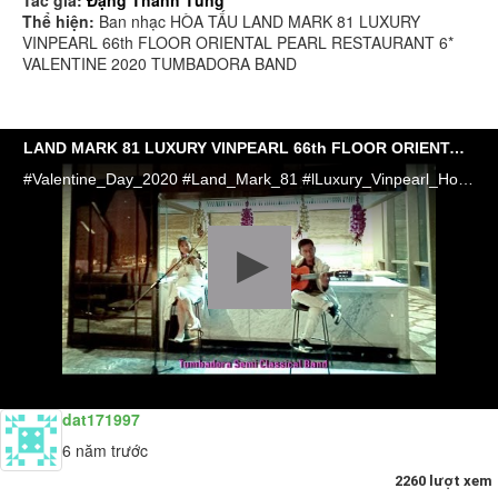
Thể hiện:
Ban nhạc HÒA TẤU LAND MARK 81 LUXURY
VINPEARL 66th FLOOR ORIENTAL PEARL RESTAURANT 6*
VALENTINE 2020 TUMBADORA BAND
LAND MARK 81 LUXURY VINPEARL 66th FLOOR ORIENTAL PEARL RESTAURANT 6* VALENTINE 2020 TUMBADORA BAND
#Valentine_Day_2020 #Land_Mark_81 #lLuxury_Vinpearl_Hotel #66th_Floor_Oriental_Restaurant #Violon_Guitar #Tumbadora_Semi_Classical_Band https://chothuebannhac.net https://bannhacflamenco.net Liên hệ Hotline: 0908232718 TPHCM- Mr Thanh Tùng
dat171997
6 năm trước
2260 lượt xem