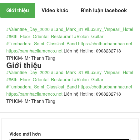
Giới thiệu
Video khác
Bình luận facebook
#Valentine_Day_2020
#Land_Mark_81
#lLuxury_Vinpearl_Hotel
#66th_Floor_Oriental_Restaurant
#Violon_Guitar
#Tumbadora_Semi_Classical_Band
https://chothuebannhac.net
https://bannhacflamenco.net
Liên hệ Hotline: 0908232718
TPHCM- Mr Thanh Tùng
Giới thiệu
#Valentine_Day_2020
#Land_Mark_81
#lLuxury_Vinpearl_Hotel
#66th_Floor_Oriental_Restaurant
#Violon_Guitar
#Tumbadora_Semi_Classical_Band
https://chothuebannhac.net
https://bannhacflamenco.net
Liên hệ Hotline: 0908232718
TPHCM- Mr Thanh Tùng
Video mới hơn