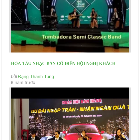
HÒA TẤU NHẠC BÁN CỔ ĐIỂN HỘI NGHỊ KHÁCH
HÀNG TẬP ĐOÀN CỎ MAY
bởi
Đặng Thanh Tùng
6 năm trước