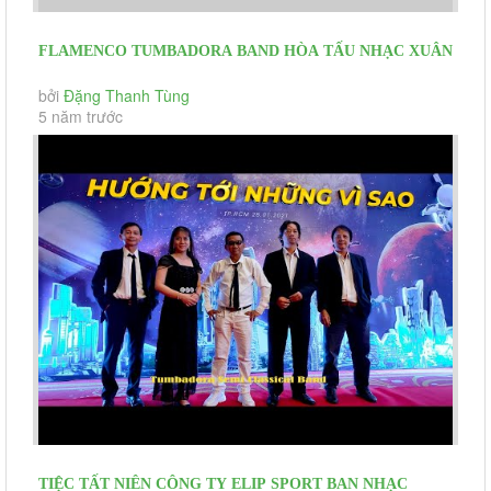
FLAMENCO TUMBADORA BAND HÒA TẤU NHẠC XUÂN
TẠI HNKH HEINEKEN
bởi
Đặng Thanh Tùng
5 năm trước
TIỆC TẤT NIÊN CÔNG TY ELIP SPORT BAN NHẠC