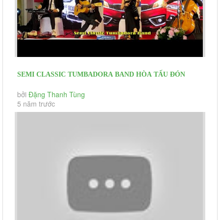
SEMI CLASSIC TUMBADORA BAND HÒA TẤU ĐÓN
KHÁCH SỰ KIỆN RA MẮT MẪU XE MỚI...
bởi
Đặng Thanh Tùng
5 năm trước