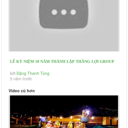
LỄ KỶ NIỆM 10 NĂM THÀNH LẬP THẮNG LỢI GROUP
CENTRAL HILL BẾN LỨC LONG AN
bởi
Đặng Thanh Tùng
5 năm trước
Video cũ hơn