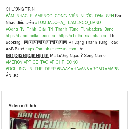
CHƯƠNG TRÌNH
#ÂM_NHẠC_FLAMENCO_CÔNG_VIÊN_NƯỚC_ĐẦM_SEN
Ban
Nhạc Biểu Diễn
#TUMBADORA_FLAMENCO_BAND
#Công_Ty_Tnhh_Giải_Trí_Thanh_Tùng_Tumbadora_Band
https://bannhacflamenco.net
https://chothuebannhac.net
Lh
Booking : 0️⃣9️⃣0️⃣8️⃣2️⃣3️⃣2️⃣7️⃣1️⃣8️⃣ Mr Đặng Thanh Tùng Hoặc
A&B Band
https://bannhactieccuoi.com
Lh:
0️⃣9️⃣0️⃣2️⃣9️⃣2️⃣5️⃣6️⃣5️⃣5️⃣ Ms Lương Ngọc Ý Song Name
#MERCY
#PRICE_TAG
#FIGHT_SONG
#ROLLING_IN_THE_DEEP
#SWAY
#HAVANA
#ROAR
#MAPS
ẨN BỚT
Video mới hơn