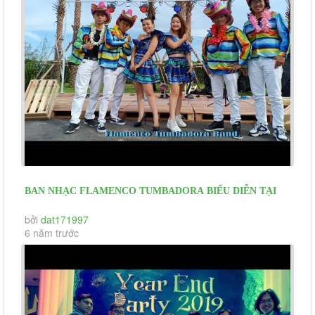
BAN NHẠC FLAMENCO TUMBADORA BIỂU DIỄN TẠI
DỰ ÁN NOVALAND - NOVAWORLD HỒ...
bởi
dat171997
6 năm trước