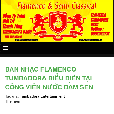
Đây
là
menu
mobile
BAN NHẠC FLAMENCO
TUMBADORA BIỂU DIỄN TẠI
CÔNG VIÊN NƯỚC ĐẦM SEN
Tác giả:
Tumbadora Entertainment
Thể hiện: