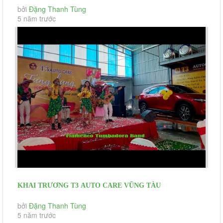
NGHỊ KHÁCH HÀNG SUMITOMO PULLMAN...
bởi
Đặng Thanh Tùng
5 năm trước
KHAI TRƯƠNG T3 AUTO CARE VŨNG TÀU
bởi
Đặng Thanh Tùng
5 năm trước