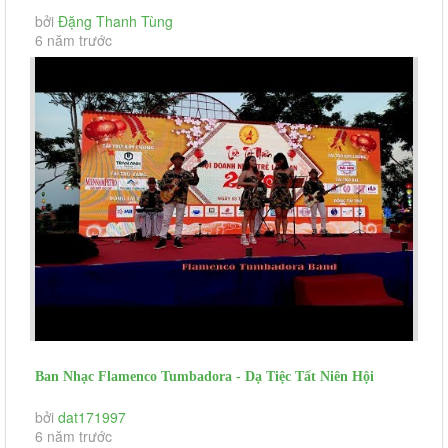
CENTURY CITY GARDEN LONG THÀNH
bởi
Đặng Thanh Tùng
6 năm trước
Ban Nhạc Flamenco Tumbadora - Dạ Tiệc Tất Niên Hội
Doanh Nhân Long An- La...
bởi
dat171997
6 năm trước