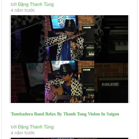
Social Distance Eternal...
bởi
Đặng Thanh Tùng
4 năm trước
Tumbadora Band Relax By Thanh Tung Violon In Saigon
Social Distance Tombe...
bởi
Đặng Thanh Tùng
4 năm trước