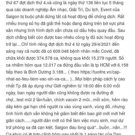
thứ 67 đợt dịch thứ 4,và cũng là ngày thứ 136 liên tục 5 tháng
qua các doanh nghiệp Âm nhạc, Giải Trí, Du lịch, Event của
Saigon bị buộc phải dừng tất cả hoạt động để chống dịch. Rất
nhiều trong số họ đã giải thể hoặc đang đứng trên bờ vực phá
sản nhưng tình hình dịch vẫn chưa có dấu hiệu quay đầu. Sau
dịch chẳng biết còn được bao nhiêu công ty đủ sức hoạt động
trở lại....Chỉ tính riêng đợt dịch thứ 4 từ ngày 29/4/2021 đến
sáng nay cả nước đã có 609.048 bệnh nhân mắc Covid, đã
chữa khỏi được 374.578 ca, không qua khỏi 15.279 người. Số
ca nhiễm hôm qua 12.017 ca đứng đầu vẫn là tp HCM với 6.158
tiếp theo là Bình Dương 3.188... ( theo https://tuoitre.vn/cap-
nhat-so-lieu-tiem-vac-xin-va-ca... )...Mọi biện pháp cách ly cao
nhất Tp đã áp dụng như Giới nghiêm từ 18:00 đến 6:00 mỗi
ngày, ban ngày người dân cũng không được ra đường đi
chợ...test mũi 2 lần/tuần, chích vacxin 2 mũi...mỗi xóm, hẻm rào
dây kẽm gai hạn chế người ra vào vùng xanh, vùng đỏ..nhưng
tình hình dịch vẫn không hề giảm biết đến bao giờ mới mới hết
giãn cách......người dân mới có thể làm việc mưu sinh, mọi dự
trữ phòng xa đã cạn kiệt, Saigon đau lòng quá"...buồn...nản...!!!
Ca khúc có lẽ hợp cảnh hôm nay nhất là 1 sáng tác của Dan