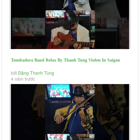
Tumbadora Band Relax By Thanh Tung Violon In Saigon
Social Distance Hey...
bởi
Đặng Thanh Tùng
4 năm trước