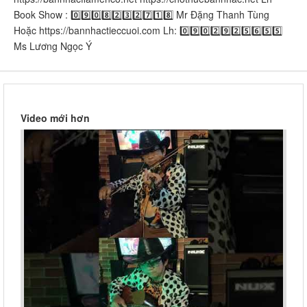
Book Show : 0️⃣9️⃣0️⃣8️⃣2️⃣3️⃣2️⃣7️⃣1️⃣8️⃣ Mr Đặng Thanh Tùng
Hoặc https://bannhactieccuoi.com​​​​ Lh: 0️⃣9️⃣0️⃣2️⃣9️⃣2️⃣5️⃣6️⃣5️⃣5️⃣
Ms Lương Ngọc Ý
Video mới hơn