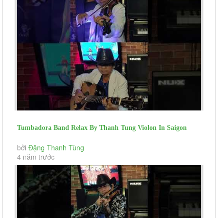
Tumbadora Band Relax By Thanh Tung Violon In Saigon
Social Distance...
bởi
Đặng Thanh Tùng
4 năm trước