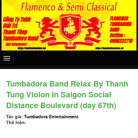
Đây
là
menu
mobile
Tumbadora Band Relax By Thanh
Tung Violon In Saigon Social
Distance Boulevard (day 67th)
Tác giả:
Tumbadora Entertainment
Thể hiện: