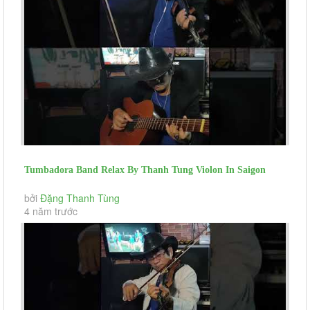
Tumbadora Band Relax By Thanh Tung Violon In Saigon
Social Distance Jar Of...
bởi
Đặng Thanh Tùng
4 năm trước