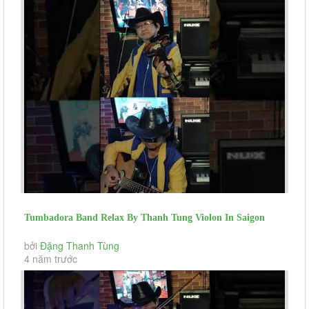
Tumbadora Band Relax By Thanh Tung Violon In Saigon
Social Distance Tu Te...
bởi
Đặng Thanh Tùng
4 năm trước