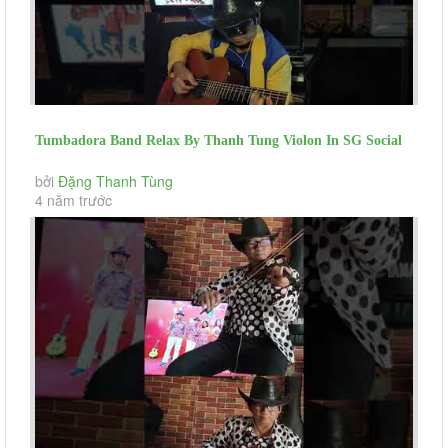
Tumbadora Band Relax By Thanh Tung Violon In SG Social
Distance Can't Help...
bởi
Đặng Thanh Tùng
4 năm trước