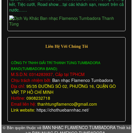
kết, Tiệc cưới, Road show…tại các khách sạn, resort trên cả
nước……
Liên Hệ Với Chúng Tôi
CÔNG TY TNHH GIẢI TRÍ THANH TÙNG TUMBADORA
BAND(TUMBADORA BAND)
M.S.D.N: 0314283937, Cấp tại TPHCM
Chịu trách nhiệm bởi:
Ban nhạc Flamenco Tumbadora
Địa chỉ:
95/35 ĐƯỜNG SỐ 02, PHƯỜNG 16, QUẬN GÒ
VẤP, TP HỒ CHÍ MINH
Hotline:
0908232718
Email liên hệ:
thanhtungflamenco@gmail.com
Link website:
https://chothuebannhac.net/
BAN NHẠC FLAMENCO TUMBADORA
© Bản quyền thuộc về
Thiết kế
BAN NHẠC FLAMENCO TUMBADORA