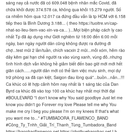
sáng nay cả nước đã có 609.048 bệnh nhân mắc Covid, đã
chữa khỏi được 374.578 ca, không qua khỏi 15.279 người. Số
ca nhiễm hôm qua 12.017 ca đứng đầu vẫn là tp HCM với 6.158
tiếp theo là Bình Dương 3.188... ( theo https://tuoitre.vn/cap-
nhat-so-lieu-tiem-vac-xin-va-ca... )...Mọi biện pháp cách ly cao
nhất Tp đã áp dụng như Giới nghiêm từ 18:00 đến 6:00 mỗi
ngày, ban ngày người dân cũng không được ra đường đi
chợ...test mũi 2 lần/tuần, chích vacxin 2 mũi...mỗi xóm, hẻm rào
dây kẽm gai hạn chế người ra vào vùng xanh, vùng đỏ..nhưng
tình hình dịch vẫn không hề giảm biết đến bao giờ mới mới hết
giãn cách......người dân mới có thể làm việc mưu sinh, mọi dự
trữ phòng xa đã cạn kiệt, Saigon đau lòng quá"...buồn...nản...!!!
Ca khúc có lẽ hợp cảnh hôm nay nhất là 1 sáng tác của Dan
Byrd ca khúc đã vào top 100 ca khúc hay nhất mọi thời đại
#BOULEVARD "I don't know why You said goodbye Just let me
know you didn't go Forever my love Please tell me why You
make me cry I beg you please I'm on my knees If that's what
you want me to..." #TUMBADORA_FLAMENCO_BAND​​​​
#Công_Ty_Tnhh_Giải_Trí_Thanh_Tùng_Tumbadora_Band​​​​
https://bannhacflamenco.net​​​​ https://chothuebannhac.net​​​​ Lh