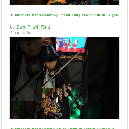
Tumbadora Band Relax By Thanh Tung Elec Violin In Saigon
Scocial Distance...
bởi
Đặng Thanh Tùng
4 năm trước
Tumbadora Band Relax By Elec Violin In Saigon Lockdown