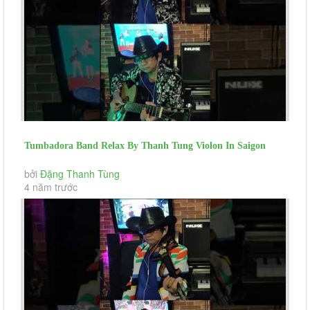
Tumbadora Band Relax By Thanh Tung Violon In Saigon
Social Distance Lemon...
bởi
Đặng Thanh Tùng
4 năm trước