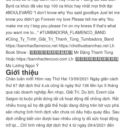
Byrd ca khúc đã vào top 100 ca khúc hay nhất mọi thời đại
#BOULEVARD "I don't know why You said goodbye Just let me
know you didn't go Forever my love Please tell me why You
make me cry I beg you please I'm on my knees If that's what
you want me to..." #TUMBADORA_FLAMENCO_BAND​​​​
#Công_Ty_Tnhh_Giải_Trí_Thanh_Tùng_Tumbadora_Band​​​​
https://bannhacflamenco.net​​​​ https://chothuebannhac.net​​​​ Lh
Book Show : 0️⃣9️⃣0️⃣8️⃣2️⃣3️⃣2️⃣7️⃣1️⃣8️⃣ Mr Đặng Thanh Tùng
Hoặc https://bannhactieccuoi.com​​​​ Lh: 0️⃣9️⃣0️⃣2️⃣9️⃣2️⃣5️⃣6️⃣5️⃣5️⃣
Ms Lương Ngọc Ý
Giới thiệu
Chào tuần mới! Hôm nay Thứ Hai 13/09/2021 Ngày giãn cách
thứ 67 đợt dịch thứ 4,và cũng là ngày thứ 136 liên tục 5 tháng
qua các doanh nghiệp Âm nhạc, Giải Trí, Du lịch, Event của
Saigon bị buộc phải dừng tất cả hoạt động để chống dịch. Rất
nhiều trong số họ đã giải thể hoặc đang đứng trên bờ vực phá
sản nhưng tình hình dịch vẫn chưa có dấu hiệu quay đầu. Sau
dịch chẳng biết còn được bao nhiêu công ty đủ sức hoạt động
trở lại....Chỉ tính riêng đợt dịch thứ 4 từ ngày 29/4/2021 đến