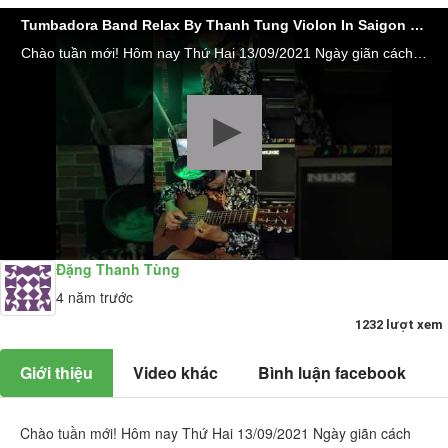
Tumbadora Band Relax By Thanh Tung Violon In Saigon Social Distance Boulevard (day 67th)
Chào tuần mới! Hôm nay Thứ Hai 13/09/2021 Ngày giãn cách thứ 67 đợt dịch thứ 4,và cũng là ngày thứ 136 liên tục 5 tháng qua các doanh nghiệp Âm nhạc, Giải Trí, Du lịch, Event của Saigon bị buộc phải dừng tất cả hoạt động để chống dịch. Rất nhiều trong số họ đã giải thể hoặc đang đứng trên bờ vực phá sản nhưng tình hình dịch vẫn chưa có dấu hiệu quay đầu. Sau dịch chẳng biết còn được bao nhiêu công ty đủ sức hoạt động trở lại....Chỉ tính riêng đợt dịch thứ 4 từ ngày 29/4/2021 đến sáng nay cả nước đã có 609.048 bệnh nhân mắc Covid, đã chữa khỏi được 374.578 ca, không qua khỏi 15.279 người. Số ca nhiễm hôm qua 12.017 ca đứng đầu vẫn là tp HCM với 6.158 tiếp theo là Bình Dương 3.188... ( theo https://tuoitre.vn/cap-nhat-so-lieu-tiem-vac-xin-va-ca... )...Mọi biện pháp cách ly cao nhất Tp đã áp dụng như Giới nghiêm từ 18:00 đến 6:00 mỗi ngày, ban ngày người dân cũng không được ra đường đi chợ...test mũi 2 lần/tuần, chích vacxin 2 mũi...mỗi xóm, hẻm rào dây kẽm gai hạn chế người ra vào vùng xanh, vùng đỏ..nhưng tình hình dịch vẫn không hề giảm biết đến bao giờ mới mới hết giãn cách......người dân mới có thể làm việc mưu sinh, mọi dự trữ phòng xa đã cạn kiệt, Saigon đau lòng quá"...buồn...nản...!!! Ca khúc có lẽ hợp cảnh hôm nay nhất là 1 sáng tác của Dan Byrd ca khúc đã vào top 100 ca khúc hay nhất mọi thời đại #BOULEVARD "I don't know why You said goodbye Just let me know you didn't go Forever my love Please tell me why You make me cry I beg you please I'm on my knees If that's what you want me to..." #TUMBADORA_FLAMENCO_BAND​​​​ #Công_Ty_Tnhh_Giải_Trí_Thanh_Tùng_Tumbadora_Band​​​​ https://bannhacflamenco.net​​​​ https://chothuebannhac.net​​​​ Lh Book Show : 0️⃣9️⃣0️⃣8️⃣2️⃣3️⃣2️⃣7️⃣1️⃣8️⃣ Mr Đặng Thanh Tùng Hoặc https://bannhactieccuoi.com​​​​ Lh: 0️⃣9️⃣0️⃣2️⃣9️⃣2️⃣5️⃣6️⃣5️⃣5️⃣ Ms Lương Ngọc Ý
Đặng Thanh Tùng
4 năm trước
1232 lượt xem
Giới thiệu
Video khác
Bình luận facebook
Chào tuần mới! Hôm nay Thứ Hai 13/09/2021 Ngày giãn cách