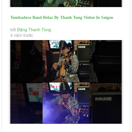
Tumbadora Band Relax By Thanh Tung Violon In Saigon
Social Distance Knife...
bởi
Đặng Thanh Tùng
4 năm trước