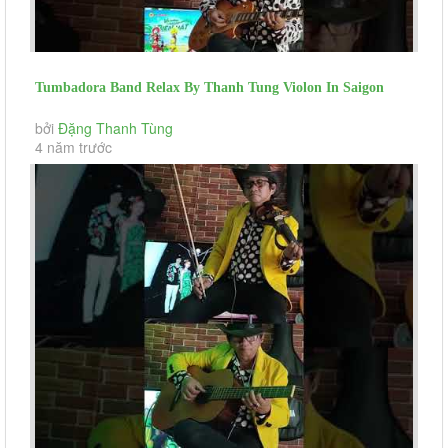
Tumbadora Band Relax By Thanh Tung Violon In Saigon
Social Distance Voulez...
bởi
Đặng Thanh Tùng
4 năm trước