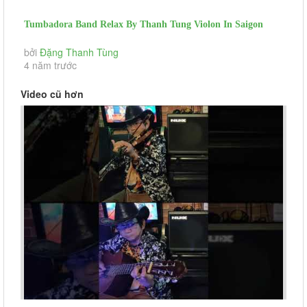
Tumbadora Band Relax By Thanh Tung Violon In Saigon
Social Distance...
bởi
Đặng Thanh Tùng
4 năm trước
Video cũ hơn