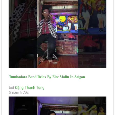
Tumbadora Band Relax By Elec Violin In Saigon
Lockdownday 22nd Can U Feel...
bởi
Đặng Thanh Tùng
5 năm trước