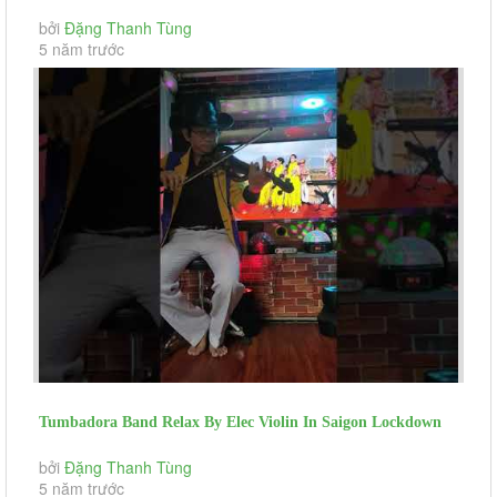
Tra Lai Em Yeu (day...
bởi
Đặng Thanh Tùng
5 năm trước
Tumbadora Band Relax By Elec Violin In Saigon Lockdown
Take Me Home Country...
bởi
Đặng Thanh Tùng
5 năm trước