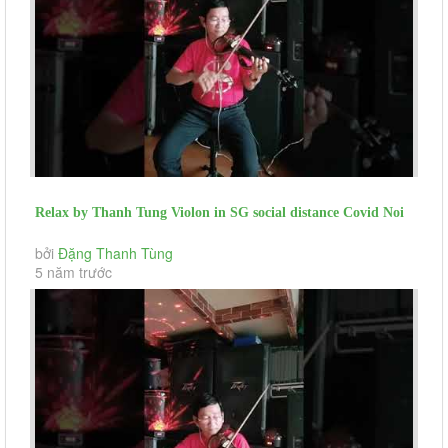
Relax by Thanh Tung Violon in SG social distance Covid Noi
Long Nguoi Di...
bởi
Đặng Thanh Tùng
5 năm trước