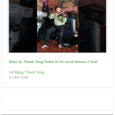
Relax by Thanh Tung Violon in SG social distance Covid
Niem Khuc Cuoi NTM...
bởi
Đặng Thanh Tùng
5 năm trước