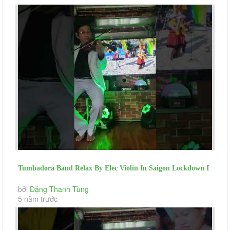
Tumbadora Band Relax By Elec Violin In Saigon Lockdown I
Just Call To Say I...
bởi
Đặng Thanh Tùng
5 năm trước