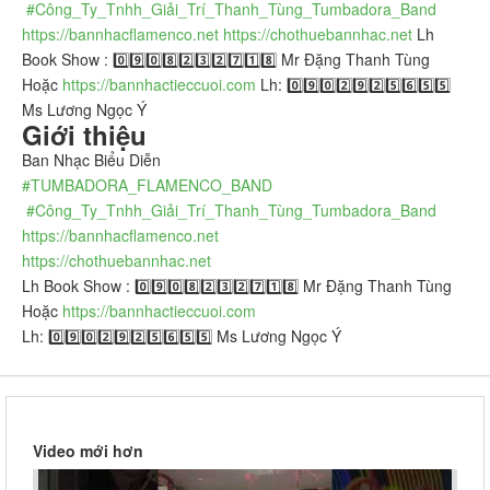
#Công_Ty_Tnhh_Giải_Trí_Thanh_Tùng_Tumbadora_Band​​​
https://bannhacflamenco.net​​​
​
https://chothuebannhac.net​​​
​ Lh
Book Show : 0️⃣9️⃣0️⃣8️⃣2️⃣3️⃣2️⃣7️⃣1️⃣8️⃣ Mr Đặng Thanh Tùng
Hoặc
https://bannhactieccuoi.com​​​
​ Lh: 0️⃣9️⃣0️⃣2️⃣9️⃣2️⃣5️⃣6️⃣5️⃣5️⃣
Ms Lương Ngọc Ý
Giới thiệu
Ban Nhạc Biểu Diễn
#TUMBADORA_FLAMENCO_BAND​​​
#Công_Ty_Tnhh_Giải_Trí_Thanh_Tùng_Tumbadora_Band​​​
https://bannhacflamenco.net​​​
https://chothuebannhac.net​​​
Lh Book Show : 0️⃣9️⃣0️⃣8️⃣2️⃣3️⃣2️⃣7️⃣1️⃣8️⃣ Mr Đặng Thanh Tùng
Hoặc
https://bannhactieccuoi.com​​​
Lh: 0️⃣9️⃣0️⃣2️⃣9️⃣2️⃣5️⃣6️⃣5️⃣5️⃣ Ms Lương Ngọc Ý
Video mới hơn