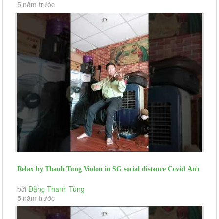
5 năm trước
Relax by Thanh Tung Violon in SG social distance Covid Anh
Nang Cua Anh...
bởi
Đặng Thanh Tùng
5 năm trước