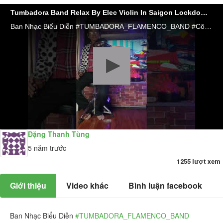
Tumbadora Band Relax By Elec Violin In Saigon Lockdown day 21st- Oh Holy Night
Ban Nhạc Biểu Diễn #TUMBADORA_FLAMENCO_BAND​​​​ #Công_Ty_Tnhh_Giải_Trí_Thanh_Tùng_Tumbadora_Band​​​​ https://bannhacflamenco.net​​​​ https://chothuebannhac.net​​​​ Lh Book Show : 0️⃣9️⃣0️⃣8️⃣2️⃣3️⃣2️⃣7️⃣1️⃣8️⃣ Mr Đặng Thanh Tùng Hoặc https://bannhactieccuoi.com​​​​ Lh: 0️⃣9️⃣0️⃣2️⃣9️⃣2️⃣5️⃣6️⃣5️⃣5️⃣ Ms Lương Ngọc Ý
Đặng Thanh Tùng
5 năm trước
1255 lượt xem
Giới thiệu
Video khác
Bình luận facebook
Ban Nhạc Biểu Diễn
#TUMBADORA_FLAMENCO_BAND​​​