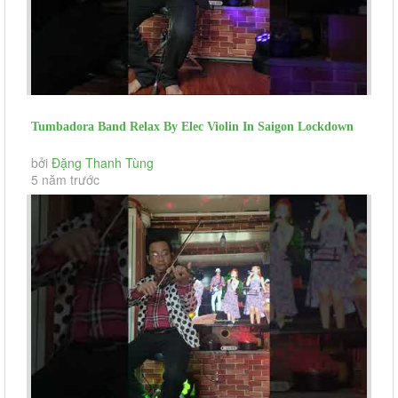
Tumbadora Band Relax By Elec Violin In Saigon Lockdown
Right Here Waiting...
bởi
Đặng Thanh Tùng
5 năm trước