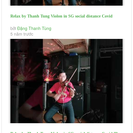
Relax by Thanh Tung Violon in SG social distance Covid
Canh Hong Phai (day...
bởi
Đặng Thanh Tùng
5 năm trước