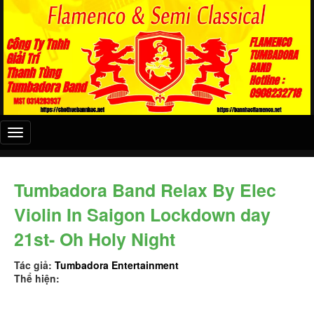
Đây
là
menu
mobile
Tumbadora Band Relax By Elec
Violin In Saigon Lockdown day
21st- Oh Holy Night
Tác giả:
Tumbadora Entertainment
Thể hiện: