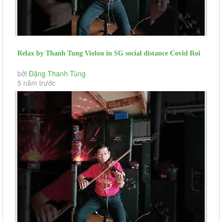
Relax by Thanh Tung Violon in SG social distance Covid Roi
Mai Toi Dua Em...
bởi
Đặng Thanh Tùng
5 năm trước