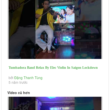
Tumbadora Band Relax By Elec Violin In Saigon Lockdown
Tuong Niem (day...
bởi
Đặng Thanh Tùng
5 năm trước
Video cũ hơn