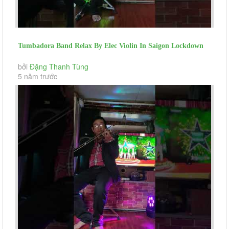
Tumbadora Band Relax By Elec Violin In Saigon Lockdown
Every Thing I Do...
bởi
Đặng Thanh Tùng
5 năm trước