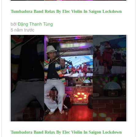
Tumbadora Band Relax By Elec Violin In Saigon Lockdown
Wonderful Tonight...
bởi
Đặng Thanh Tùng
5 năm trước
Tumbadora Band Relax By Elec Violin In Saigon Lockdown