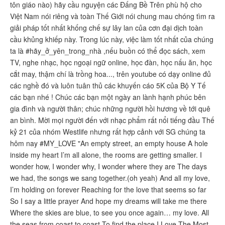
tôn giáo nào) hãy cầu nguyện các Đấng Bề Trên phù hộ cho
Việt Nam nói riêng và toàn Thế Giới nói chung mau chóng tìm ra
giải pháp tốt nhất khống chế sự lây lan của cơn đại dịch toàn
cầu khủng khiếp này. Trong lúc này, việc làm tốt nhất của chúng
ta là #hãy_ở_yên_trong_nhà ,nếu buồn có thể đọc sách, xem
TV, nghe nhạc, học ngoại ngữ online, học đàn, học nấu ăn, học
cắt may, thậm chí là trồng hoa..., trên youtube có dạy online đủ
các nghề đó và luôn tuân thủ các khuyến cáo 5K của Bộ Y Tế
các bạn nhé ! Chúc các bạn một ngày an lành hạnh phúc bên
gia đình và người thân; chúc những người hồi hương về tới quê
an bình. Mời mọi người đến với nhạc phẩm rất nổi tiếng đầu Thế
kỷ 21 của nhóm Westlife nhưng rất hợp cảnh với SG chúng ta
hôm nay #MY_LOVE "An empty street, an empty house A hole
inside my heart I’m all alone, the rooms are getting smaller. I
wonder how, I wonder why, I wonder where they are The days
we had, the songs we sang together.(oh yeah) And all my love,
I’m holding on forever Reaching for the love that seems so far
So I say a little prayer And hope my dreams will take me there
Where the skies are blue, to see you once again… my love. All
the seas from coast to coast To find the place I Love The Most