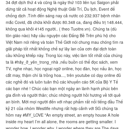
34 đợt dịch thứ 4 và cũng là ngày thứ 103 liên tục Saigon phải
dừng tất cả hoạt động Nghệ thuật Giải Trí, Du lịch, Event để
chống dịch .Tính đến sáng nay cả nước có 232.937 bệnh nhân
mắc Covid, đã chữa khỏi được 80.348 ca, đang điều trị 148.444,
không qua khỏi 4145 người.. ( theo Tuoitre.vn). Chúng ta (dù
tôn giáo nào) hãy cầu nguyện các Đấng Bề Trên phù hộ cho
Việt Nam nói riêng và toàn Thế Giới nói chung mau chóng tìm ra
giải pháp tốt nhất khống chế sự lây lan của cơn đại dịch toàn
cầu khủng khiếp này. Trong lúc này, việc làm tốt nhất của chúng
ta là #hãy_ở_yên_trong_nhà ,nếu buồn có thể đọc sách, xem
TV, nghe nhạc, học ngoại ngữ online, học đàn, học nấu ăn, học
cắt may, thậm chí là trồng hoa..., trên youtube có dạy online đủ
các nghề đó và luôn tuân thủ các khuyến cáo 5K của Bộ Y Tế
các bạn nhé ! Chúc các bạn một ngày an lành hạnh phúc bên
gia đình và người thân; chúc những người hồi hương về tới quê
an bình. Mời mọi người đến với nhạc phẩm rất nổi tiếng đầu Thế
kỷ 21 của nhóm Westlife nhưng rất hợp cảnh với SG chúng ta
hôm nay #MY_LOVE "An empty street, an empty house A hole
inside my heart I’m all alone, the rooms are getting smaller. I
wonder how, I wonder why, I wonder where they are The days