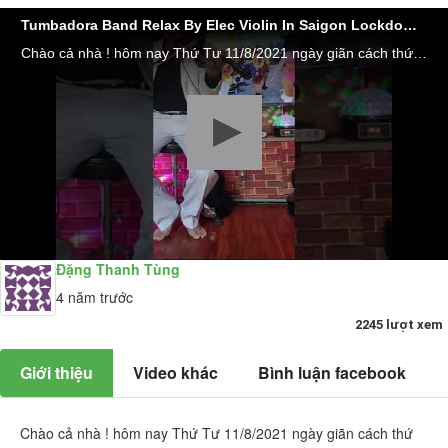
Tumbadora Band Relax By Elec Violin In Saigon Lockdown My Love (day 34th)
Chào cả nhà ! hôm nay Thứ Tư 11/8/2021 ngày giãn cách thứ 34 đợt dịch thứ 4 và cũng là ngày thứ 103 liên tục Saigon phải dừng tất cả hoạt động Nghệ thuật Giải Trí, Du lịch, Event để chống dịch .Tính đến sáng nay cả nước có 232.937 bệnh nhân mắc Covid, đã chữa khỏi được 80.348 ca, đang điều trị 148.444, không qua khỏi 4145 người.. ( theo Tuoitre.vn). Chúng ta (dù tôn giáo nào) hãy cầu nguyện các Đấng Bề Trên phù hộ cho Việt Nam nói riêng và toàn Thế Giới nói chung mau chóng tìm ra giải pháp tốt nhất khống chế sự lây lan của cơn đại dịch toàn cầu khủng khiếp này. Trong lúc này, việc làm tốt nhất của chúng ta là #hãy_ở_yên_trong_nhà ,nếu buồn có thể đọc sách, xem TV, nghe nhạc, học ngoại ngữ online, học đàn, học nấu ăn, học cắt may, thậm chí là trồng hoa..., trên youtube có dạy online đủ các nghề đó và luôn tuân thủ các khuyến cáo 5K của Bộ Y Tế các bạn nhé ! Chúc các bạn một ngày an lành hạnh phúc bên gia đình và người thân; chúc những người hồi hương về tới quê an bình. Mời mọi người đến với nhạc phẩm rất nổi tiếng đầu Thế kỷ 21 của nhóm Westlife nhưng rất hợp cảnh với SG chúng ta hôm nay #MY_LOVE "An empty street, an empty house A hole inside my heart I’m all alone, the rooms are getting smaller. I wonder how, I wonder why, I wonder where they are The days we had, the songs we sang together.(oh yeah) And all my love, I’m holding on forever Reaching for the love that seems so far So I say a little prayer And hope my dreams will take me there Where the skies are blue, to see you once again… my love. All the seas from coast to coast To find the place I Love The Most Where the fields are green, to see you once again… my love...." #TUMBADORA_FLAMENCO_BAND​​​​ #Công_Ty_Tnhh_Giải_Trí_Thanh_Tùng_Tumbadora_Band​​​​ https://bannhacflamenco.net​​​​ https://chothuebannhac.net​​​​ Lh Book Show : 0️⃣9️⃣0️⃣8️⃣2️⃣3️⃣2️⃣7️⃣1️⃣8️⃣ Mr Đặng Thanh Tùng Hoặc https://bannhactieccuoi.com​​​​ Lh: 0️⃣9️⃣0️⃣2️⃣9️⃣2️⃣5️⃣6️⃣5️⃣5️⃣ Ms Lương Ngọc Ý
Đặng Thanh Tùng
4 năm trước
2245 lượt xem
Giới thiệu
Video khác
Bình luận facebook
Chào cả nhà ! hôm nay Thứ Tư 11/8/2021 ngày giãn cách thứ