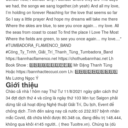
we had, the songs we sang together.(oh yeah) And all my love,
I’m holding on forever Reaching for the love that seems so far
So I say a little prayer And hope my dreams will take me there
Where the skies are blue, to see you once again… my love. All
the seas from coast to coast To find the place I Love The Most
Where the fields are green, to see you once again… my love...."
#TUMBADORA_FLAMENCO_BAND​​​​
#Công_Ty_Tnhh_Giải_Trí_Thanh_Tùng_Tumbadora_Band​​​​
https://bannhacflamenco.net​​​​ https://chothuebannhac.net​​​​ Lh
Book Show : 0️⃣9️⃣0️⃣8️⃣2️⃣3️⃣2️⃣7️⃣1️⃣8️⃣ Mr Đặng Thanh Tùng
Hoặc https://bannhactieccuoi.com​​​​ Lh: 0️⃣9️⃣0️⃣2️⃣9️⃣2️⃣5️⃣6️⃣5️⃣5️⃣
Ms Lương Ngọc Ý
Giới thiệu
Chào cả nhà ! hôm nay Thứ Tư 11/8/2021 ngày giãn cách thứ
34 đợt dịch thứ 4 và cũng là ngày thứ 103 liên tục Saigon phải
dừng tất cả hoạt động Nghệ thuật Giải Trí, Du lịch, Event để
chống dịch .Tính đến sáng nay cả nước có 232.937 bệnh nhân
mắc Covid, đã chữa khỏi được 80.348 ca, đang điều trị 148.444,
không qua khỏi 4145 người.. ( theo Tuoitre.vn). Chúng ta (dù