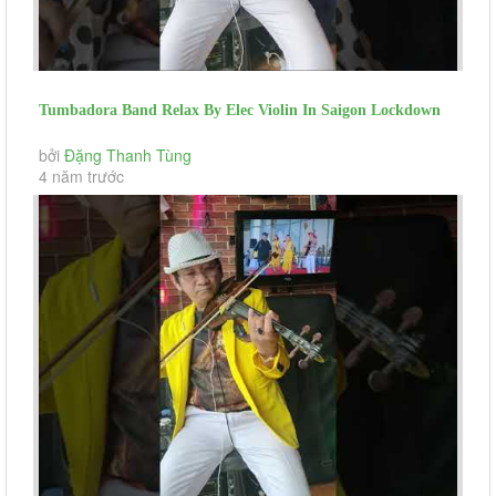
Tumbadora Band Relax By Elec Violin In Saigon Lockdown
Ru Ta Ngam Ngui (day...
bởi
Đặng Thanh Tùng
4 năm trước