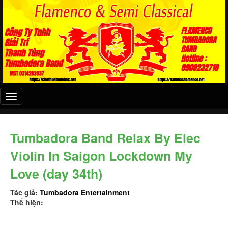
Đây
là
menu
mobile
Tumbadora Band Relax By Elec
Violin In Saigon Lockdown My
Love (day 34th)
Tác giả:
Tumbadora Entertainment
Thể hiện: