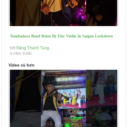
Tumbadora Band Relax By Elec Violin In Saigon Lockdown
Ao Anh Sut Chi Duong...
bởi
Đặng Thanh Tùng
4 năm trước
Video cũ hơn