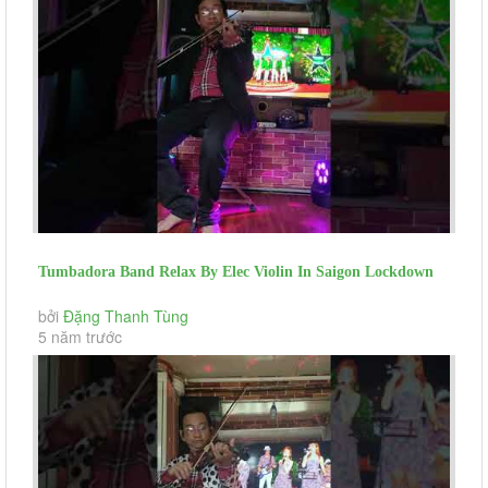
Tumbadora Band Relax By Elec Violin In Saigon Lockdown
Wonderful Tonight...
bởi
Đặng Thanh Tùng
5 năm trước