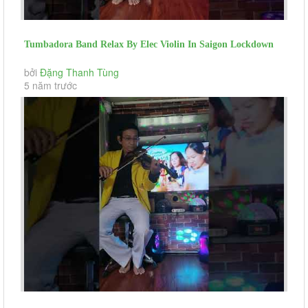
Tumbadora Band Relax By Elec Violin In Saigon Lockdown
Nghin Trung Xa Cach...
bởi
Đặng Thanh Tùng
5 năm trước