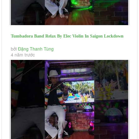
Tumbadora Band Relax By Elec Violin In Saigon Lockdown
That 's Why (day...
bởi
Đặng Thanh Tùng
4 năm trước