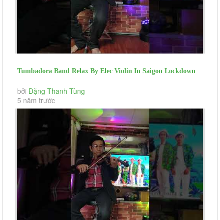
Tumbadora Band Relax By Elec Violin In Saigon Lockdown
Right Here Waiting...
bởi
Đặng Thanh Tùng
5 năm trước