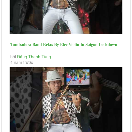
Tumbadora Band Relax By Elec Violin In Saigon Lockdown
Goi Gio Cho May Ngan...
bởi
Đặng Thanh Tùng
4 năm trước