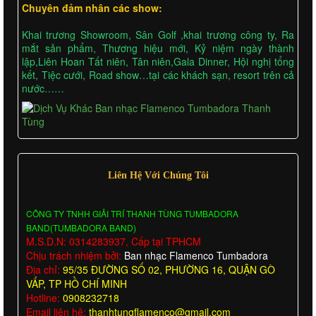
Chuyên đảm nhân các show:
Khai trương Showroom, Sân Golf ,khai trương công ty, Ra
mắt sản phẩm, Thương hiệu mới, Kỷ niệm ngày thành
lập,Liên Hoan Tất niên, Tân niên,Gala Dinner, Hội nghị tổng
kết, Tiệc cưới, Road show…tại các khách sạn, resort trên cả
nước……
Liên Hệ Với Chúng Tôi
CÔNG TY TNHH GIẢI TRÍ THANH TÙNG TUMBADORA
BAND(TUMBADORA BAND)
M.S.D.N: 0314283937, Cấp tại TPHCM
Chịu trách nhiệm bởi:
Ban nhạc Flamenco Tumbadora
Địa chỉ:
95/35 ĐƯỜNG SỐ 02, PHƯỜNG 16, QUẬN GÒ
VẤP, TP HỒ CHÍ MINH
Hotline:
0908232718
Email liên hệ:
thanhtungflamenco@gmail.com