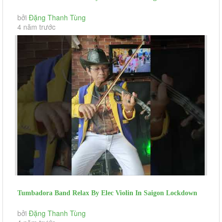
Phoi Pha TCS (day...
bởi
Đặng Thanh Tùng
4 năm trước
Tumbadora Band Relax By Elec Violin In Saigon Lockdown
Cam On Tinh Yeu (day...
bởi
Đặng Thanh Tùng