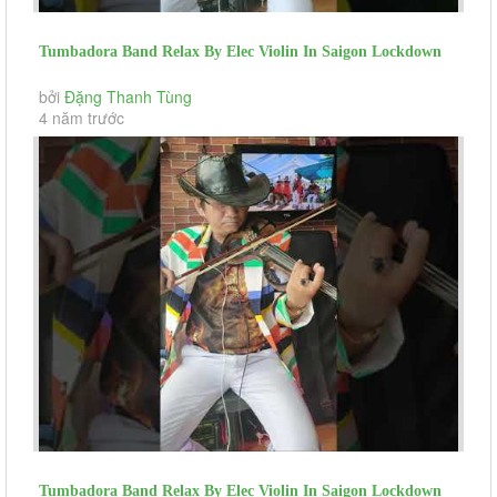
Tumbadora Band Relax By Elec Violin In Saigon Lockdown
Hello Lionel Richie...
bởi
Đặng Thanh Tùng
4 năm trước
Tumbadora Band Relax By Elec Violin In Saigon Lockdown