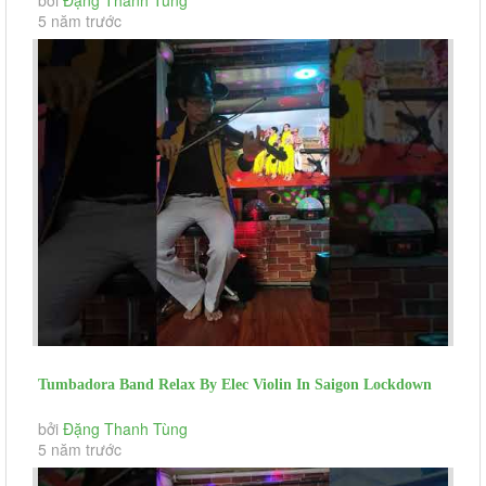
5 năm trước
Tumbadora Band Relax By Elec Violin In Saigon Lockdown
Take Me Home Country...
bởi
Đặng Thanh Tùng
5 năm trước