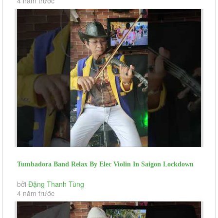
4 năm trước
Tumbadora Band Relax By Elec Violin In Saigon Lockdown
Cam On Tinh Yeu (day...
bởi
Đặng Thanh Tùng
4 năm trước