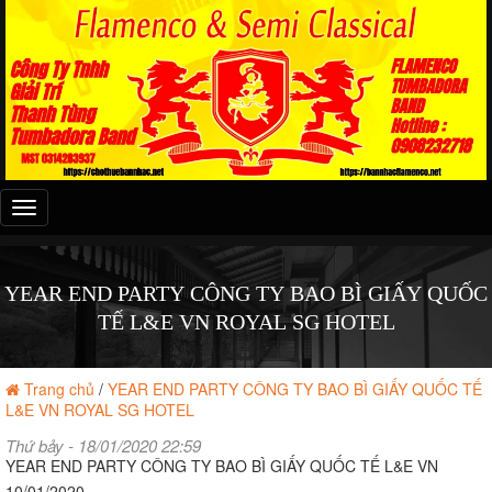
Đây
là
menu
mobile
YEAR END PARTY CÔNG TY BAO BÌ GIẤY QUỐC
TẾ L&E VN ROYAL SG HOTEL
Trang chủ
/
YEAR END PARTY CÔNG TY BAO BÌ GIẤY QUỐC TẾ
L&E VN ROYAL SG HOTEL
Thứ bảy - 18/01/2020 22:59
YEAR END PARTY CÔNG TY BAO BÌ GIẤY QUỐC TẾ L&E VN
10/01/2020