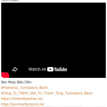
Ban Nhạc Biểu Diễn
#Flamenco_Tumbadora_Band
#Công_Ty_TNHH_Giải_Trí_Thanh_Tùng_Tumbadora_Band
https://chothuebannhac.net
https://bannhacflamenco.net