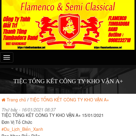
Đây
là
menu
mobile
TIỆC TỔNG KẾT CÔNG TY KHO VẬN A+
Trang chủ
/
TIỆC TỔNG KẾT CÔNG TY KHO VẬN A+
Thứ bảy - 16/01/2021 08:37
TIỆC TỔNG KẾT CÔNG TY KHO VẬN A+ 15/01/2021
Đơn Vị Tổ Chức
#Du_Lịch_Biển_Xanh
Ban Nhạc Biểu Diễn