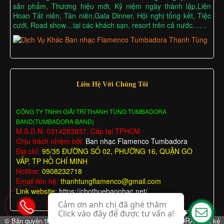
sản phẩm, Thương hiệu mới, Kỷ niệm ngày thành lập,Liên
Hoan Tất niên, Tân niên,Gala Dinner, Hội nghị tổng kết, Tiệc
cưới, Road show…tại các khách sạn, resort trên cả nước……
Liên Hệ Với Chúng Tôi
CÔNG TY TNHH GIẢI TRÍ THANH TÙNG TUMBADORA
BAND(TUMBADORA BAND)
M.S.D.N: 0314283937, Cấp tại TPHCM
Chịu trách nhiệm bởi:
Ban nhạc Flamenco Tumbadora
Địa chỉ:
95/35 ĐƯỜNG SỐ 02, PHƯỜNG 16, QUẬN GÒ
VẤP, TP HỒ CHÍ MINH
Hotline:
0908232718
Email liên hệ:
thanhtungflamenco@gmail.com
Link website:
https://chothuebannhac.net/
Cảm ơn anh chị đã ghé thăm
Click vào đây để được tư vấn ạ!
BAN NHẠC FLAMENCO TUMBADORA
© Bản quyền thuộc về
Thiết kế