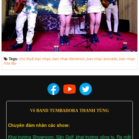
Tags:
cho thuê ban nhạc
,
ban nhạc flamenco
,
ban nhạc acoustic
,
ban nhạc
hòa tấu
Về BAND TUMBADORA THANH TÙNG
Chuyên đảm nhân các show:
Khai trương Showroom, Sân Golf ,khai trương công ty, Ra mắt