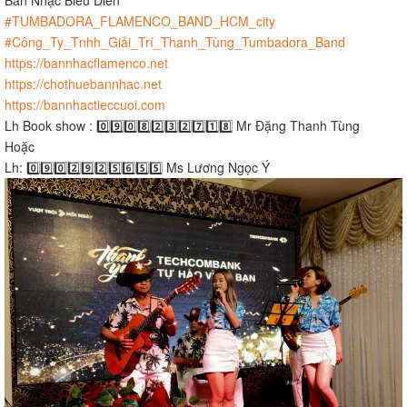
#TUMBADORA_FLAMENCO_BAND_HCM_city
#Công_Ty_Tnhh_Giải_Trí_Thanh_Tùng_Tumbadora_Band
https://bannhacflamenco.net
https://chothuebannhac.net
https://bannhactieccuoi.com
Lh Book show : 0️⃣9️⃣0️⃣8️⃣2️⃣3️⃣2️⃣7️⃣1️⃣8️⃣ Mr Đặng Thanh Tùng
Hoặc
Lh: 0️⃣9️⃣0️⃣2️⃣9️⃣2️⃣5️⃣6️⃣5️⃣5️⃣ Ms Lương Ngọc Ý