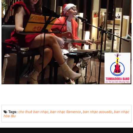
Tags:
cho thuê ban nhạc
,
ban nhạc flamenco
,
ban nhạc acoustic
,
ban nhạc
hòa tấu