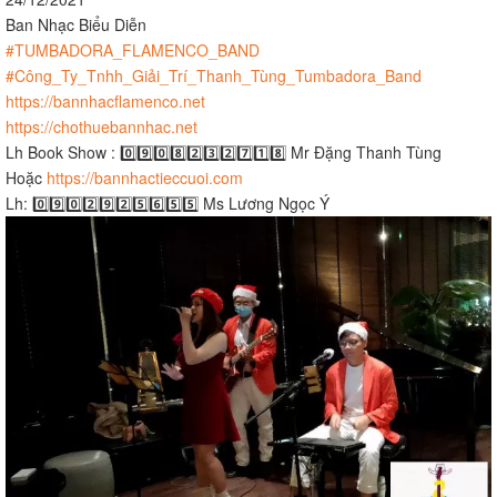
Ban Nhạc Biểu Diễn
#TUMBADORA_FLAMENCO_BAND​​​
#Công_Ty_Tnhh_Giải_Trí_Thanh_Tùng_Tumbadora_Band​​​
https://bannhacflamenco.net​​​
https://chothuebannhac.net​​​
Lh Book Show : 0️⃣9️⃣0️⃣8️⃣2️⃣3️⃣2️⃣7️⃣1️⃣8️⃣ Mr Đặng Thanh Tùng
Hoặc
https://bannhactieccuoi.com​​​
Lh: 0️⃣9️⃣0️⃣2️⃣9️⃣2️⃣5️⃣6️⃣5️⃣5️⃣ Ms Lương Ngọc Ý