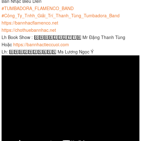
Ban Nhạc Biểu Diễn
#TUMBADORA_FLAMENCO_BAND​​​
#Công_Ty_Tnhh_Giải_Trí_Thanh_Tùng_Tumbadora_Band​​​
https://bannhacflamenco.net​​​
https://chothuebannhac.net​​​
Lh Book Show : 0️⃣9️⃣0️⃣8️⃣2️⃣3️⃣2️⃣7️⃣1️⃣8️⃣ Mr Đặng Thanh Tùng
Hoặc
https://bannhactieccuoi.com​​​
Lh: 0️⃣9️⃣0️⃣2️⃣9️⃣2️⃣5️⃣6️⃣5️⃣5️⃣ Ms Lương Ngọc Ý