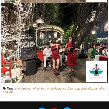
Tags:
cho thuê ban nhạc
,
ban nhạc flamenco
,
ban nhạc acoustic
,
ban nhạc
hòa tấu